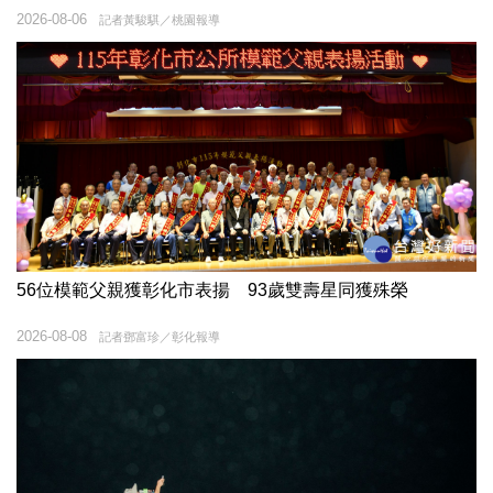
2026-08-06
記者黃駿騏／桃園報導
56位模範父親獲彰化市表揚 93歲雙壽星同獲殊榮
2026-08-08
記者鄧富珍／彰化報導