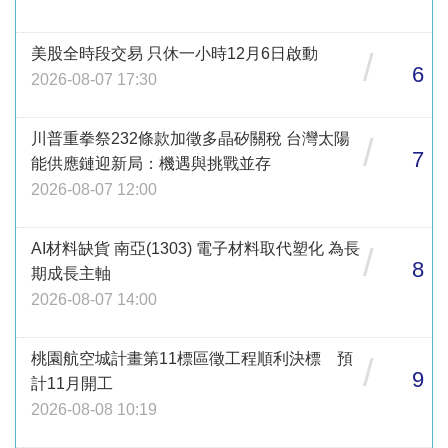
美股全時段交易 只休一小時12月6日啟動
/
6
2026-08-07 17:30
川普重拳祭232條款加徵多晶矽關稅 台灣太陽
/
7
能供應鏈迎新局：機遇與挑戰並存
2026-08-07 12:00
AI材料缺貨 南亞(1303) 電子材料取代塑化 為長
/
8
期成長主軸
2026-08-07 14:00
桃園航空城計畫第11標區徵工程順利決標 預
/
9
計11月開工
2026-08-08 10:19