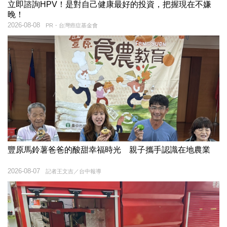
立即諮詢HPV！是對自己健康最好的投資，把握現在不嫌
晚！
2026-08-08
PR・台灣癌症基金會
豐原馬鈴薯爸爸的酸甜幸福時光 親子攜手認識在地農業
2026-08-07
記者王文吉／台中報導