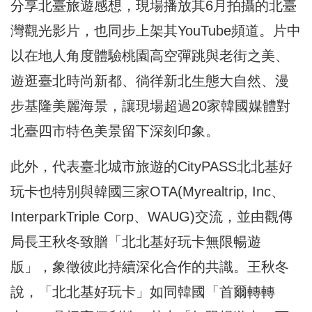
分享北臺旅遊感想，現場播放其6月拍攝的北臺
灣觀光影片，也同步上架其YouTube頻道。片中
以在地人角度體驗桃園高空彈跳與老街之美、
遊逛臺北時尚新都、徜徉新北生態大自然、漫
步基隆美麗海景，讓現場超過20家韓國媒體對
北臺四市特色美景留下深刻印象。
此外，代表臺北城市旅遊的CityPASS北北基好
玩卡也特別與韓國三家OTA(Myrealtrip, Inc、
InterparkTriple Corp、WAUG)交流，並由觀傳
局長王秋冬致贈「北北基好玩卡無限暢遊
版」，象徵彼此持續深化合作的共識。王秋冬
說，「北北基好玩卡」如同韓國「首爾轉轉