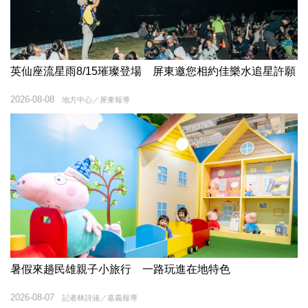
英仙座流星雨8/15璀璨登場 屏東邀您相約佳樂水追星許願
2026-08-08
地方中心／屏東報導
暑假來趟民雄親子小旅行 一路玩進在地特色
2026-08-07
記者林詩涵／嘉義報導