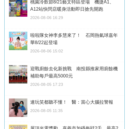
桃園冷飲節8/21藝文特區登場 機捷A1、
A12站快閃店暖身活動即日搶先開跑
2026-08-06 16:29
啦啦隊女神李多慧來了！ 石岡熱氣球嘉年
華8/22起登場
2026-08-06 15:02
迎戰廚餘去化新挑戰 南投縣推家用廚餘機
補助每戶最高5000元
2026-08-05 17:23
連玩笑都聽不懂！ 醫：當心大腦拉警報
2026-08-05 11:35
屋頂光電獎勵 嘉義市加碼每瓩2千、最高2