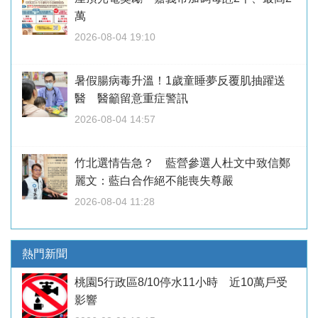
萬
2026-08-04 19:10
暑假腸病毒升溫！1歲童睡夢反覆肌抽躍送
醫 醫籲留意重症警訊
2026-08-04 14:57
竹北選情告急？ 藍營參選人杜文中致信鄭
麗文：藍白合作絕不能喪失尊嚴
2026-08-04 11:28
熱門新聞
桃園5行政區8/10停水11小時 近10萬戶受
影響