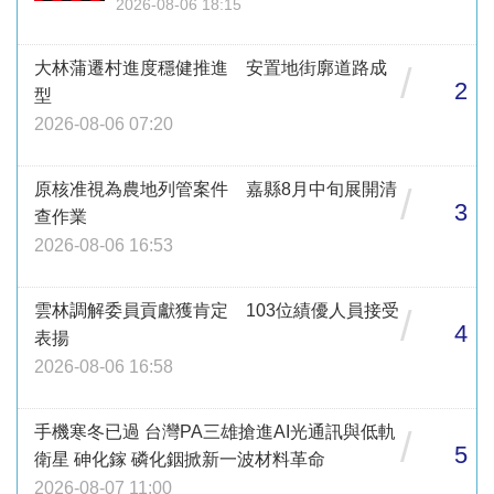
2026-08-06 18:15
大林蒲遷村進度穩健推進 安置地街廓道路成
/
2
型
2026-08-06 07:20
原核准視為農地列管案件 嘉縣8月中旬展開清
/
3
查作業
2026-08-06 16:53
雲林調解委員貢獻獲肯定 103位績優人員接受
/
4
表揚
2026-08-06 16:58
手機寒冬已過 台灣PA三雄搶進AI光通訊與低軌
/
5
衛星 砷化鎵 磷化銦掀新一波材料革命
2026-08-07 11:00