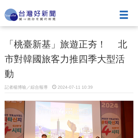
「桃臺新基」旅遊正夯！ 北
市對韓國旅客力推四季大型活
動
記者楊博喻／綜合報導
2024-07-11 10:39