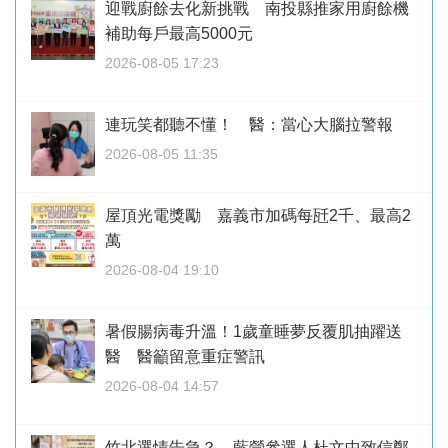
迎戰廚餘去化新挑戰 南投縣推家用廚餘機
補助每戶最高5000元
2026-08-05 17:23
連玩笑都聽不懂！ 醫：當心大腦拉警報
2026-08-05 11:35
屋頂光電獎勵 嘉義市加碼每瓩2千、最高2
萬
2026-08-04 19:10
暑假腸病毒升溫！1歲童睡夢反覆肌抽躍送
醫 醫籲留意重症警訊
2026-08-04 14:57
竹北選情告急？ 藍營參選人杜文中致信鄭