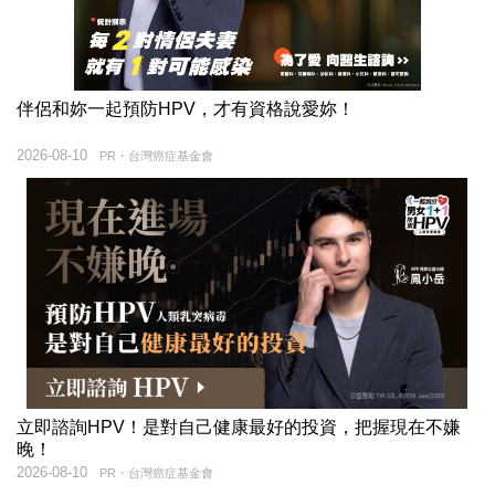
伴侶和妳一起預防HPV，才有資格說愛妳！
2026-08-10
PR・台灣癌症基金會
立即諮詢HPV！是對自己健康最好的投資，把握現在不嫌
晚！
2026-08-10
PR・台灣癌症基金會