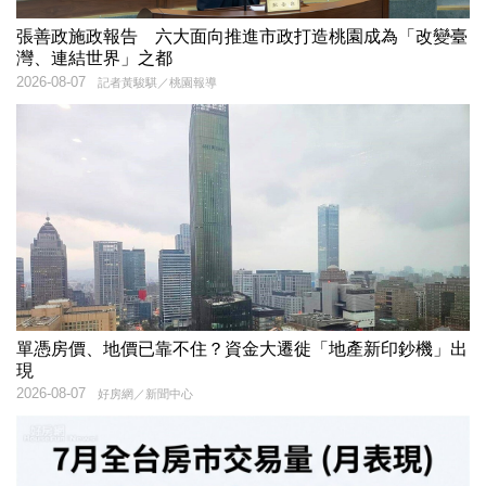
張善政施政報告 六大面向推進市政打造桃園成為「改變臺
灣、連結世界」之都
2026-08-07
記者黃駿騏／桃園報導
單憑房價、地價已靠不住？資金大遷徙「地產新印鈔機」出
現
2026-08-07
好房網／新聞中心