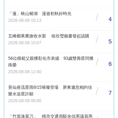
「蓮」映山豬湖 漫遊初秋好時光
/
4
2026-08-08 10:13
五峰鄉果農搶收水梨 徐欣瑩臉書發起認購
/
5
2026-08-08 10:07
56位模範父親獲彰化市表揚 93歲雙壽星同獲
/
6
殊榮
2026-08-08 12:40
英仙座流星雨8/15璀璨登場 屏東邀您相約佳
/
7
樂水追星許願
2026-08-08 06:00
「竹篙湊菜刀」 桃市交通局駁余信憲議員用