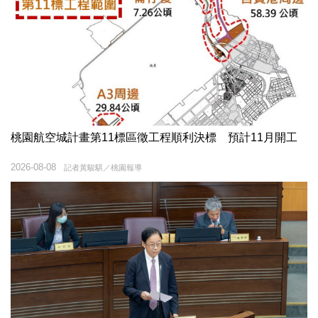
桃園航空城計畫第11標區徵工程順利決標 預計11月開工
2026-08-08
記者黃駿騏／桃園報導