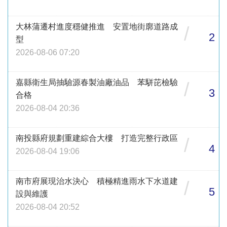
大林蒲遷村進度穩健推進 安置地街廓道路成
/
2
型
2026-08-06 07:20
嘉縣衛生局抽驗源春製油廠油品 苯駢芘檢驗
/
3
合格
2026-08-04 20:36
南投縣府規劃重建綜合大樓 打造完整行政區
/
4
2026-08-04 19:06
南市府展現治水決心 積極精進雨水下水道建
/
5
設與維護
2026-08-04 20:52