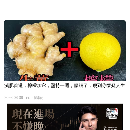
減肥首選，檸檬加它，堅持一週，腰細了，瘦到你懷疑人生
2026-08-06
PR・新素簡