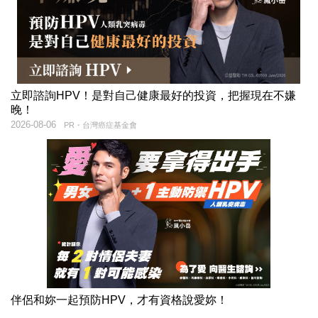
立即諮詢HPV！是對自己健康最好的投資，把握現在不嫌
晚！
2026-08-06
PR・台灣癌症基金會
伴侶和妳一起預防HPV，才有資格說愛妳！