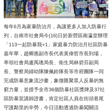
每年6月為家暴防治月，為讓更多人加入防暴行
列，台南市社會局今(16)日於新營區南瀛堂辦理
「113一起防暴我+1」家庭暴力防治月社區防暴
嘉年華，趙卿惠副市長代表黃偉哲市長到場，
率領社會局盧禹璁局長、衛生局林碧芬副局
長、警察局婦幼隊陳佩鈴隊長等市府團隊一同
完成防暴意象流沙畫，象徵匯聚眾人反暴的無
窮力量，並授予全市36個防暴社區獎牌及37社
區防暴宣講師證書，肯定社區人員在街頭巷尾
守護鄰里的辛勞，今日活動透過防暴闖關活