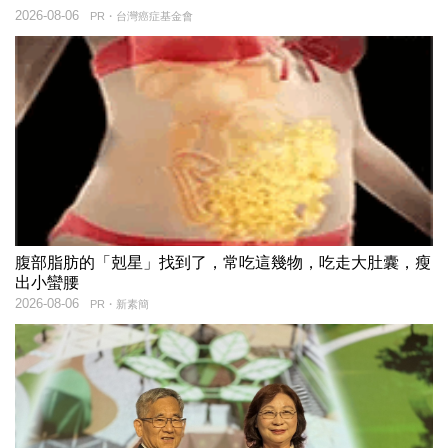
2026-08-06
PR・台灣癌症基金會
腹部脂肪的「剋星」找到了，常吃這幾物，吃走大肚囊，瘦
出小蠻腰
2026-08-06
PR・新素簡