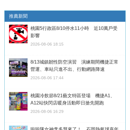
推薦新聞
桃園5行政區8/10停水11小時 近10萬戶受
影響
2026-08-06 18:15
8/13城鎮韌性防空演習 演練期間機捷正常
營運、車站只進不出、行動網路降速
2026-08-06 17:44
桃園冷飲節8/21藝文特區登場 機捷A1、
A12站快閃店暖身活動即日搶先開跑
2026-08-06 16:29
啦啦隊女神李多慧來了！ 石岡熱氣球嘉年