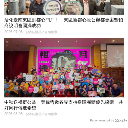
活化臺南東區副都心門戶！ 東區新都心段公辦都更案暨招
商說明會圓滿成功
2026-07-08
記者莊漢昌／台南報導
中秋送禮挺公益 黃偉哲邀各界支持身障團體優先採購 共
好同行傳遞希望
2026-08-05
記者莊漢昌／台南報導
Recommended by