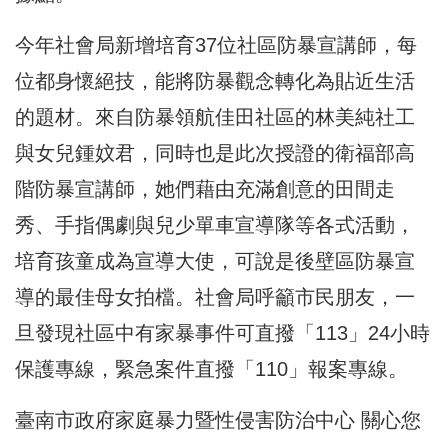
今年社會局新增培育37位社區防暴宣講師，每
位都身懷絕技，能將防暴觀念轉化為貼近生活
的題材。來自防暴領航佳田社區的林美純社工
與女兒鍾妏君，同時也是此次授證的衛福部高
階防暴宣講師，她們藉由充滿創意的田間走
秀、手指偶劇與兒少單車宣導隊等各式活動，
培育孩童成為宣導大使，可說是後壁區防暴宣
導的最佳母女拍檔。社會局呼籲市民朋友，一
旦發現社區中有家暴事件可直撥「113」24小時
保護專線，緊急案件直撥「110」報案專線。
臺南市政府家庭暴力暨性侵害防治中心 關心您