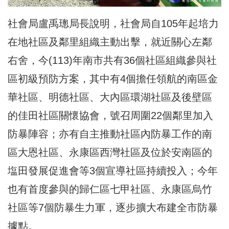
社會局盧禹璁局長說明，社會局自105年起培力
在地社區及鄰里組織主動出擊，就近關心左鄰
右舍，今(113)年南市共有36個社區組織參與社
區初級預防方案，其中有4個擔任領航的南區金
華社區、明德社區、大內區環湖社區及後壁區
的佳田社區關懷協會，號召周圍22個鄰里加入
防暴陣容；亦有自主推動社區內防暴工作的南
區大恩社區、永康區西灣社區及位於安南區的
塩田發展促進會等3個宣導社區持續投入；今年
也有首度參與的歸仁區七甲社區、永康區烏竹
社區等7個防暴生力軍，逐步擴大布建全市防暴
據點。