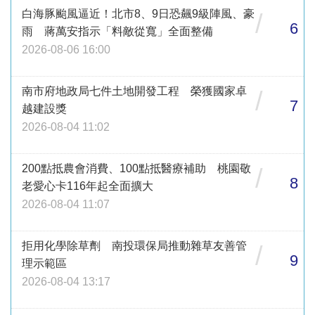
白海豚颱風逼近！北市8、9日恐飆9級陣風、豪
/
6
雨 蔣萬安指示「料敵從寬」全面整備
2026-08-06 16:00
南市府地政局七件土地開發工程 榮獲國家卓
/
7
越建設獎
2026-08-04 11:02
200點抵農會消費、100點抵醫療補助 桃園敬
/
8
老愛心卡116年起全面擴大
2026-08-04 11:07
拒用化學除草劑 南投環保局推動雜草友善管
/
9
理示範區
2026-08-04 13:17