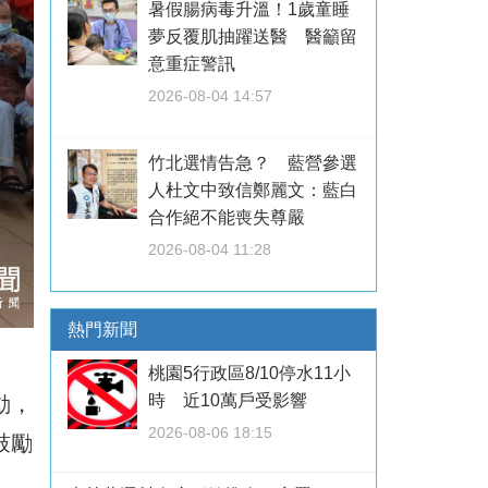
暑假腸病毒升溫！1歲童睡
夢反覆肌抽躍送醫 醫籲留
意重症警訊
2026-08-04 14:57
竹北選情告急？ 藍營參選
人杜文中致信鄭麗文：藍白
合作絕不能喪失尊嚴
2026-08-04 11:28
熱門新聞
桃園5行政區8/10停水11小
時 近10萬戶受影響
動，
2026-08-06 18:15
鼓勵