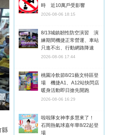
時 近10萬戶受影響
2026-08-06 18:15
8/13城鎮韌性防空演習 演
練期間機捷正常營運、車站
只進不出、行動網路降速
2026-08-06 17:44
桃園冷飲節8/21藝文特區登
場 機捷A1、A12站快閃店
暖身活動即日搶先開跑
2026-08-06 16:29
啦啦隊女神李多慧來了！
石岡熱氣球嘉年華8/22起登
竹縣
場