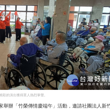
精彩的演出獲得眾人熱烈掌聲。
家舉辦「竹榮傳情慶端午」活動，邀請社團法人新