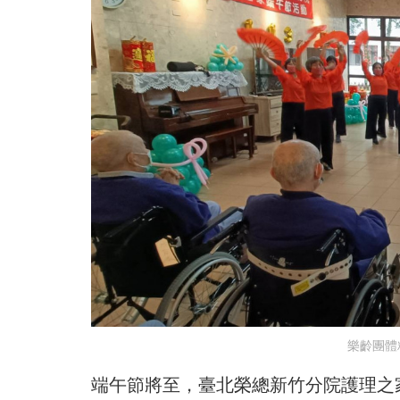
樂齡團體
端午節將至，臺北榮總新竹分院護理之