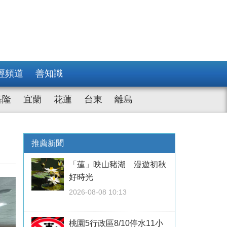
經頻道
善知識
基隆
宜蘭
花蓮
台東
離島
推薦新聞
「蓮」映山豬湖 漫遊初秋
好時光
2026-08-08 10:13
桃園5行政區8/10停水11小