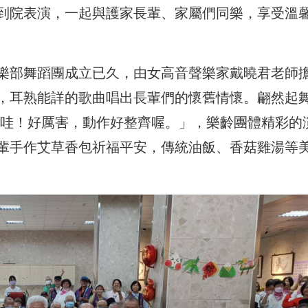
到院表演，一起與護家長輩、家屬們同樂，享受溫
樂部舞蹈團成立已久，由女高音聲樂家戴曉君老師
，耳熟能詳的歌曲唱出長輩們的懷舊情懷。翩然起
「哇！好厲害，動作好整齊喔。」，樂齡團體精彩的
輩手作艾草香包祈福平安，傳統油飯、香菇雞湯等