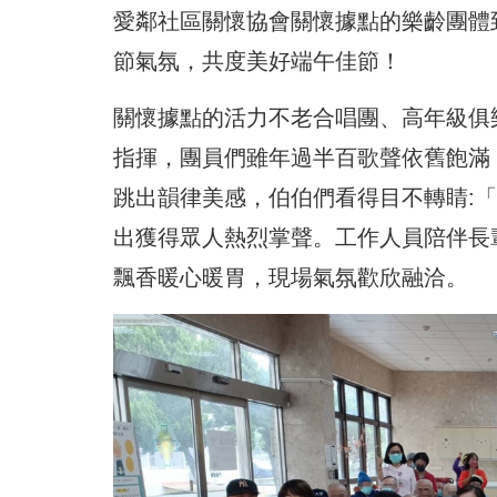
愛鄰社區關懷協會關懷據點的樂齡團體
節氣氛，共度美好端午佳節！
關懷據點的活力不老合唱團、高年級俱
指揮，團員們雖年過半百歌聲依舊飽滿
跳出韻律美感，伯伯們看得目不轉睛:
出獲得眾人熱烈掌聲。工作人員陪伴長
飄香暖心暖胃，現場氣氛歡欣融洽。