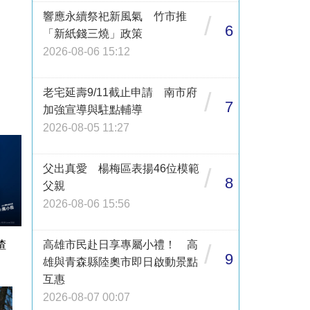
響應永續祭祀新風氣 竹市推
/
6
「新紙錢三燒」政策
2026-08-06 15:12
老宅延壽9/11截止申請 南市府
/
7
加強宣導與駐點輔導
2026-08-05 11:27
父出真愛 楊梅區表揚46位模範
/
8
父親
2026-08-06 15:56
高雄市民赴日享專屬小禮！ 高
渣
/
9
雄與青森縣陸奧市即日啟動景點
互惠
2026-08-07 00:07