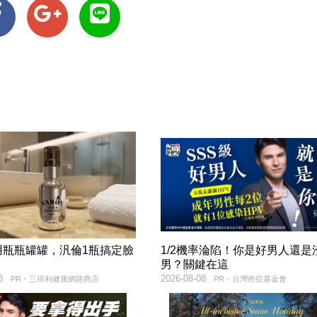
用瓶瓶罐罐，汎倫1瓶搞定臉
1/2機率淪陷！你是好男人還是
！
男？關鍵在這
8
2026-08-08
PR・三得利健康網路商店
PR・台灣癌症基金會