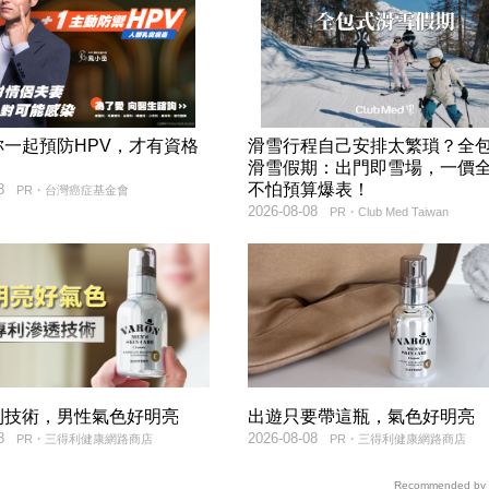
妳一起預防HPV，才有資格
滑雪行程自己安排太繁瑣？全
！
滑雪假期：出門即雪場，一價
不怕預算爆表！
8
PR・台灣癌症基金會
2026-08-08
PR・Club Med Taiwan
利技術，男性氣色好明亮
出遊只要帶這瓶，氣色好明亮
8
2026-08-08
PR・三得利健康網路商店
PR・三得利健康網路商店
Recommended by