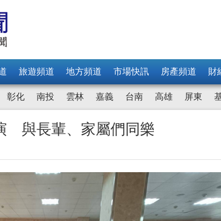
道
旅遊頻道
地方頻道
市場快訊
房產頻道
財
彰化
南投
雲林
嘉義
台南
高雄
屏東
演 與長輩、家屬們同樂