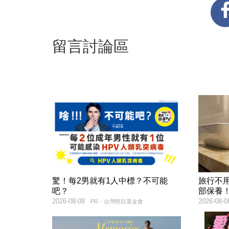
留言討論區
驚！每2男就有1人中標？不可能
旅行不
吧？
部保養
2026-08-08
2026-08-0
PR・台灣癌症基金會