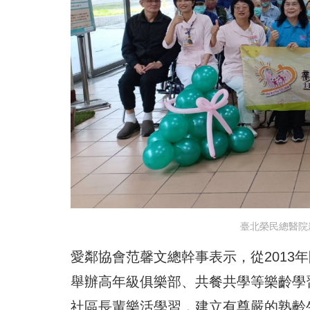
臺北榮民總醫院
愛鄰協會范馨文總幹事表示，從2013
舉辦高年級俱樂部、共餐共學等樂齡學習
社區長輩樂活學習，建立有尊嚴的熟齡