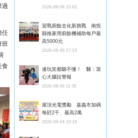
馨過
2026-08-06 15:02
迎戰廚餘去化新挑戰 南投
擔任
縣推家用廚餘機補助每戶最
高5000元
舞班
2026-08-05 17:23
演
美食
連玩笑都聽不懂！ 醫：當
心大腦拉警報
2026-08-05 11:35
屋頂光電獎勵 嘉義市加碼
每瓩2千、最高2萬
2026-08-04 19:10