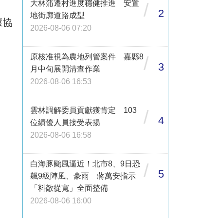
大林蒲遷村進度穩健推進 安置
/
2
地街廓道路成型
懷協
2026-08-06 07:20
原核准視為農地列管案件 嘉縣8
/
3
月中旬展開清查作業
2026-08-06 16:53
雲林調解委員貢獻獲肯定 103
/
4
位績優人員接受表揚
2026-08-06 16:58
白海豚颱風逼近！北市8、9日恐
/
5
飆9級陣風、豪雨 蔣萬安指示
「料敵從寬」全面整備
2026-08-06 16:00