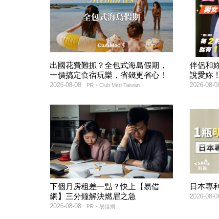
出國花費難抓？全包式海島假期，
伴侶和
一價搞定食宿玩樂，省錢更省心！
說愛妳
2026-08-08
2026-08-0
PR・Club Med Taiwan
下個月房租差一點？快上【易借
日本專
網】三分鐘解決燃眉之急
2026-08-0
2026-08-08
PR・易借網