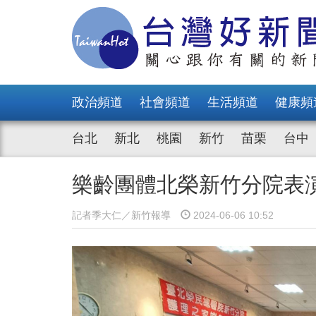
政治頻道
社會頻道
生活頻道
健康頻
台北
新北
桃園
新竹
苗栗
台中
樂齡團體北榮新竹分院表
記者季大仁／新竹報導
2024-06-06 10:52