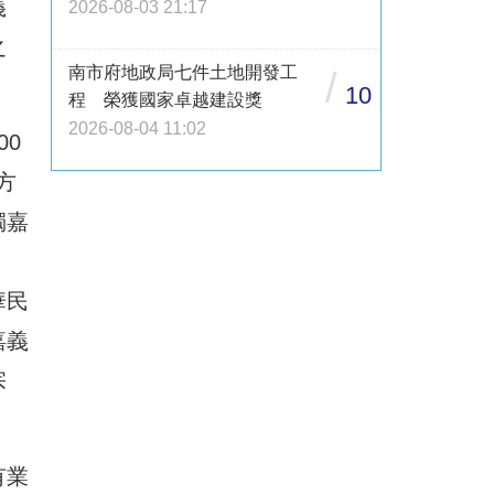
義
2026-08-03 21:17
之
南市府地政局七件土地開發工
/
10
程 榮獲國家卓越建設獎
2026-08-04 11:02
0
方
獨嘉
華民
嘉義
宗
有業