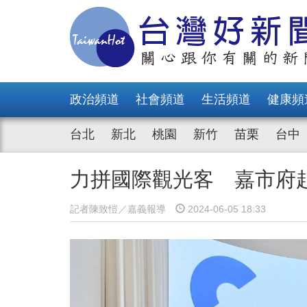
政治頻道
社會頻道
生活頻道
健康頻
台北
新北
桃園
新竹
苗栗
台中
力拼國際觀光客 嘉市府
記者陳致愷／嘉義報導
2024-06-05 18:33