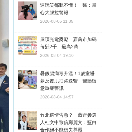
連玩笑都聽不懂！ 醫：當
心大腦拉警報
2026-08-05 11:35
屋頂光電獎勵 嘉義市加碼
每瓩2千、最高2萬
2026-08-04 19:10
暑假腸病毒升溫！1歲童睡
夢反覆肌抽躍送醫 醫籲留
意重症警訊
2026-08-04 14:57
竹北選情告急？ 藍營參選
人杜文中致信鄭麗文：藍白
合作絕不能喪失尊嚴