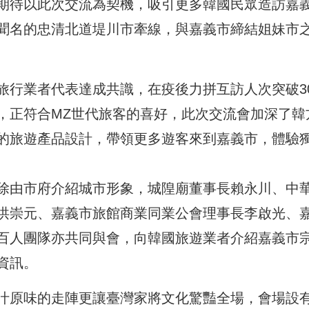
期待以此次交流為契機，吸引更多韓國民眾造訪嘉
聞名的忠清北道堤川市牽線，與嘉義市締結姐妹市
旅行業者代表達成共識，在疫後力拼互訪人次突破30
，正符合MZ世代旅客的喜好，此次交流會加深了韓
的旅遊產品設計，帶領更多遊客來到嘉義市，體驗
除由市府介紹城市形象，城隍廟董事長賴永川、中
洪崇元、嘉義市旅館商業同業公會理事長李啟光、
百人團隊亦共同與會，向韓國旅遊業者介紹嘉義市
資訊。
汁原味的走陣更讓臺灣家將文化驚豔全場，會場設