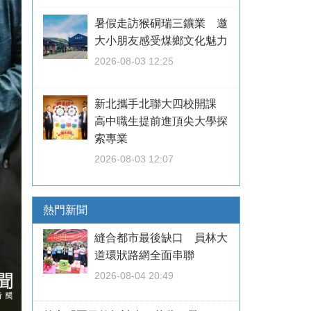
暑假走訪猴硐瑞三鑛業 邀
大小朋友感受煤鄉文化魅力
2026-08-03 12:25
新北攜手北聯大四校開課
高中職生提前進頂尖大學探
索專業
2026-08-03 12:07
熱門新聞
縫合都市最後缺口 員林大
道環狀路網全面串聯
2026-08-04 20:49