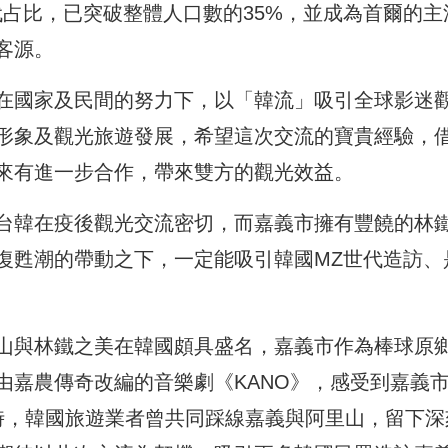
代占比，已突破整體人口數的35%，並成為首爾的主
客源。
在國家及民間的努力下，以「韓流」吸引全球影迷
形象及觀光旅遊發展，希望這次交流的寶貴經驗，
來有進一步合作，帶來雙方的觀光效益。
台韓在疫後觀光交流密切，而嘉義市擁有豐饒的林
復甦潮的帶動之下，一定能吸引韓國MZ世代造訪、
山與林鐵之美在韓國頗具盛名，嘉義市作為棒球原
由嘉農傳奇改編的音樂劇《KANO》，感受到嘉義
時，韓國旅遊業者曾共同踩線嘉義與阿里山，留下深