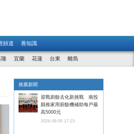
經頻道
善知識
基隆
宜蘭
花蓮
台東
離島
推薦新聞
迎戰廚餘去化新挑戰 南投
縣推家用廚餘機補助每戶最
高5000元
2026-08-05 17:23