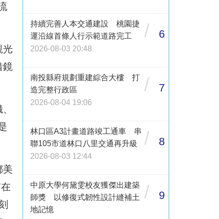
流
持續完善人本交通建設 桃園捷
/
6
運沿線首條人行示範道路完工
觀光
2026-08-03 20:48
借鏡
南投縣府規劃重建綜合大樓 打
/
7
造完整行政區
2026-08-04 19:06
鐵、
是
林口區A3計畫道路竣工通車 串
/
8
聯105市道林口八里交通再升級
2026-08-03 12:44
鄉美
中原大學何黛雯校友獲傑出建築
市在
/
9
師獎 以修復式韌性設計縫補土
刻
地記憶