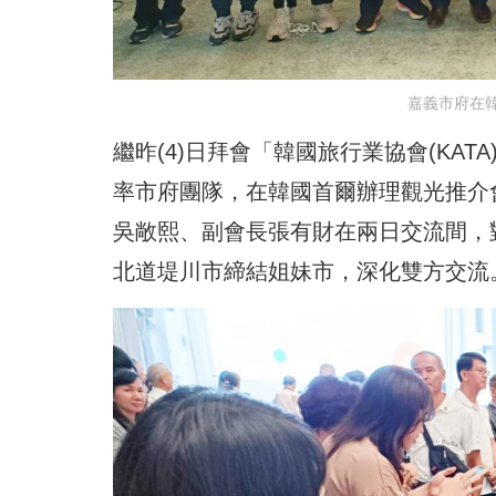
嘉義市府在
繼昨(4)日拜會「韓國旅行業協會(KAT
率市府團隊，在韓國首爾辦理觀光推介
吳敞熙、副會長張有財在兩日交流間，
北道堤川市締結姐妹市，深化雙方交流