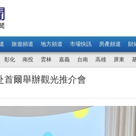
道
旅遊頻道
地方頻道
市場快訊
房產頻道
財
彰化
南投
雲林
嘉義
台南
高雄
屏東
赴首爾舉辦觀光推介會