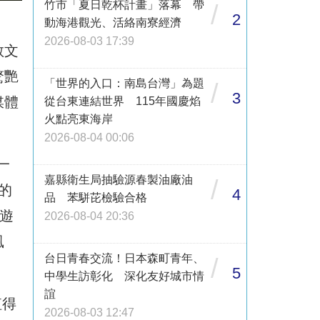
竹市「夏日乾杯計畫」落幕 帶
/
2
動海港觀光、活絡南寮經濟
2026-08-03 17:39
教文
驚艷
「世界的入口：南島台灣」為題
/
3
媒體
從台東連結世界 115年國慶焰
火點亮東海岸
2026-08-04 00:06
一
嘉縣衛生局抽驗源春製油廠油
/
的
4
品 苯駢芘檢驗合格
遊
2026-08-04 20:36
風
台日青春交流！日本森町青年、
/
5
中學生訪彰化 深化友好城市情
誼
值得
2026-08-03 12:47