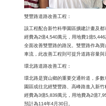
雙豐路道路改善工程：
該工程配合新竹科學園區擴建計畫及都
經費為2億4,540萬元，用地費1億5,44
全面改善雙豐路的路況。雙豐路作為寶
車流，此改善工程則可提升道路容量與
環北路道路改善工程：
環北路是寶山鄉的重要交通幹道，多數
園區或往北經雙豐路、高峰路進入新竹科
經費為3億5,839萬元，用地費為2億
預計為114年4月30日。