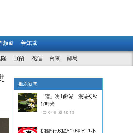
經頻道
善知識
基隆
宜蘭
花蓮
台東
離島
說
推薦新聞
「蓮」映山豬湖 漫遊初秋
好時光
2026-08-08 10:13
桃園5行政區8/10停水11小