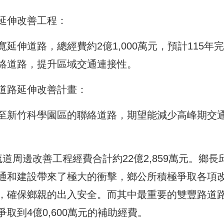
延伸改善工程：
伸道路，總經費約2億1,000萬元，預計115年完
絡道路，提升區域交通連接性。
道路延伸改善計畫：
至新竹科學園區的聯絡道路，期望能減少高峰期交
道周邊改善工程經費合計約22億2,859萬元。鄉長
通和建設帶來了極大的衝擊，鄉公所積極爭取各項
，確保鄉親的出入安全。而其中最重要的雙豐路道
取到4億0,600萬元的補助經費。