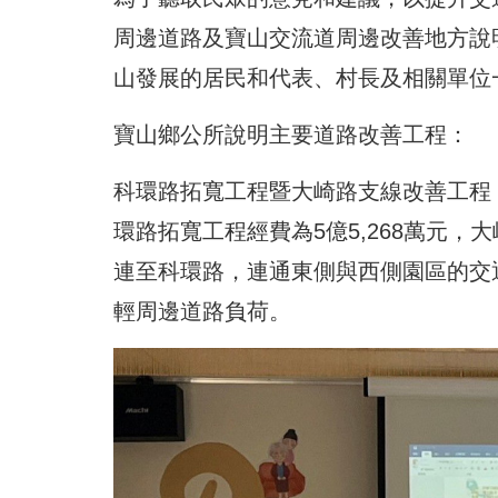
周邊道路及寶山交流道周邊改善地方說
山發展的居民和代表、村長及相關單位
寶山鄉公所說明主要道路改善工程：
科環路拓寬工程暨大崎路支線改善工程
環路拓寬工程經費為5億5,268萬元，
連至科環路，連通東側與西側園區的交
輕周邊道路負荷。