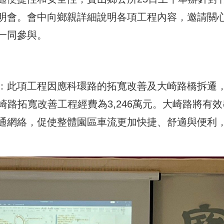
明會。會中向鄉親詳細說明各項工程內容，邀請關
一同參與。
：此項工程因應科環路的拓寬改善及大崎路橋拆遷
大崎路拓寬改善工程經費為3,246萬元。大崎路將有效
通網絡，促使整體園區車流更加快捷、舒適與便利