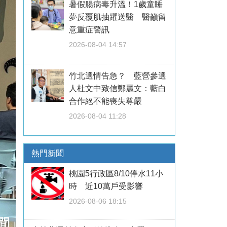
暑假腸病毒升溫！1歲童睡
夢反覆肌抽躍送醫 醫籲留
意重症警訊
2026-08-04 14:57
竹北選情告急？ 藍營參選
人杜文中致信鄭麗文：藍白
合作絕不能喪失尊嚴
2026-08-04 11:28
熱門新聞
桃園5行政區8/10停水11小
時 近10萬戶受影響
2026-08-06 18:15