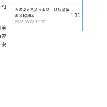
行相
五峰鄉果農搶收水梨 徐欣瑩臉
/
10
書發起認購
2026-08-08 10:07
目前
而帶
行安