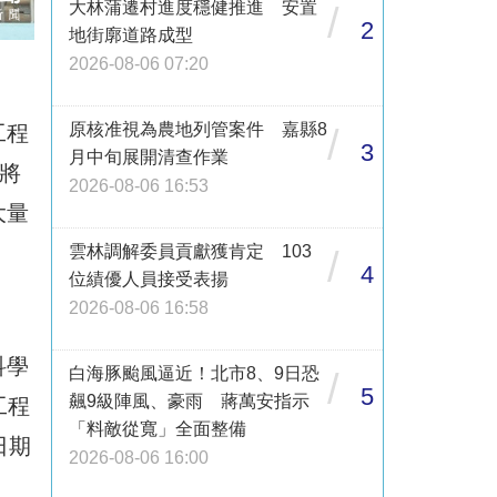
大林蒲遷村進度穩健推進 安置
/
2
地街廓道路成型
2026-08-06 07:20
原核准視為農地列管案件 嘉縣8
工程
/
3
月中旬展開清查作業
。將
2026-08-06 16:53
大量
雲林調解委員貢獻獲肯定 103
/
4
位績優人員接受表揚
2026-08-06 16:58
科學
白海豚颱風逼近！北市8、9日恐
/
5
飆9級陣風、豪雨 蔣萬安指示
工程
「料敵從寬」全面整備
日期
2026-08-06 16:00