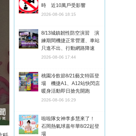
時 近10萬戶受影響
2026-08-06 18:15
8/13城鎮韌性防空演習 演
練期間機捷正常營運、車站
只進不出、行動網路降速
2026-08-06 17:44
桃園冷飲節8/21藝文特區登
場 機捷A1、A12站快閃店
暖身活動即日搶先開跑
2026-08-06 16:29
啦啦隊女神李多慧來了！
石岡熱氣球嘉年華8/22起登
場
竹科