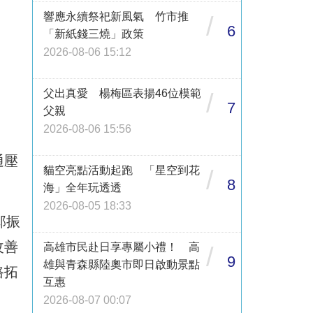
響應永續祭祀新風氣 竹市推
/
6
「新紙錢三燒」政策
2026-08-06 15:12
父出真愛 楊梅區表揚46位模範
/
7
父親
2026-08-06 15:56
通壓
貓空亮點活動起跑 「星空到花
/
8
海」全年玩透透
2026-08-05 18:33
邱振
改善
高雄市民赴日享專屬小禮！ 高
/
9
雄與青森縣陸奧市即日啟動景點
路拓
互惠
2026-08-07 00:07