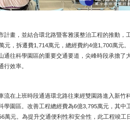
市計畫，並結合環北路暨客雅溪整治工程的推動，
6萬元，拆遷費1,714萬元，總經費約4億1,700萬元
山通往科學園區的重要交通要道，尖峰時段承擔了
通行效率。
車流在上班時段通過環北路往東經雙園路進入新竹
學園區。改善工程總經費為6億3,795萬元，其中
7,956萬元。為提升交通便利性和安全性，此工程竣工