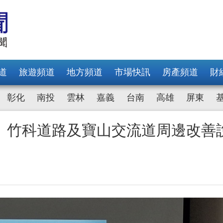
道
旅遊頻道
地方頻道
市場快訊
房產頻道
財
彰化
南投
雲林
嘉義
台南
高雄
屏東
 竹科道路及寶山交流道周邊改善