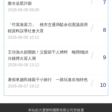
/
7
樂水追星許願
2026-08-08 06:00
「竹篙湊菜刀」 桃市交通局駁余信憲議員用
/
8
錯資料誤導社會大眾
2026-08-08 10:12
王功漁火節開跑！父親節千人烤蚵 晚間8點8
/
9
分鐘煙火迎人潮
2026-08-08 13:12
暑假來趟民雄親子小旅行 一路玩進在地特色
/
10
2026-08-07 19:12
本站由大運聯和國際有限公司所維運