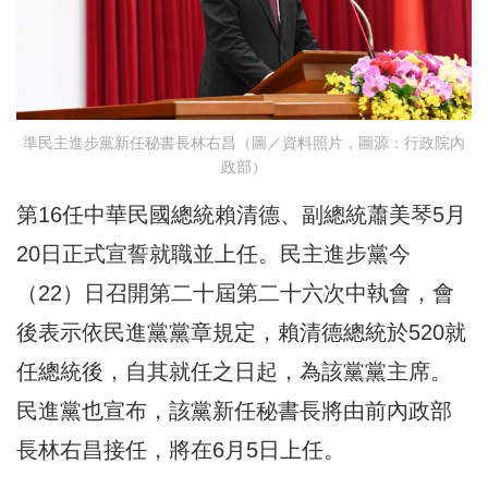
準民主進步黨新任秘書長林右昌（圖／資料照片，圖源：行政院內
政部）
第16任中華民國總統賴清德、副總統蕭美琴5月
20日正式宣誓就職並上任。民主進步黨今
（22）日召開第二十屆第二十六次中執會，會
後表示依民進黨黨章規定，賴清德總統於520就
任總統後，自其就任之日起，為該黨黨主席。
民進黨也宣布，該黨新任秘書長將由前內政部
長林右昌接任，將在6月5日上任。