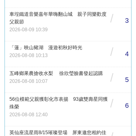
車埕鐵道音樂嘉年華嗨翻山城 親子同樂歡度
/
3
父親節
2026-08-09 10:39
「蓮」映山豬湖 漫遊初秋好時光
/
4
2026-08-08 10:13
五峰鄉果農搶收水梨 徐欣瑩臉書發起認購
/
5
2026-08-08 10:07
56位模範父親獲彰化市表揚 93歲雙壽星同獲
/
6
殊榮
2026-08-08 12:40
英仙座流星雨8/15璀璨登場 屏東邀您相約佳