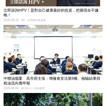
立即諮詢HPV！是對自己健康最好的投資，把握現在不嫌
晚！
2026-08-10
PR・台灣癌症基金會
中聯油脂案 高市府主張：增修食安法第9條、檢驗結果與
粗油流向應申報
2026-08-04
政治中心／綜合報導