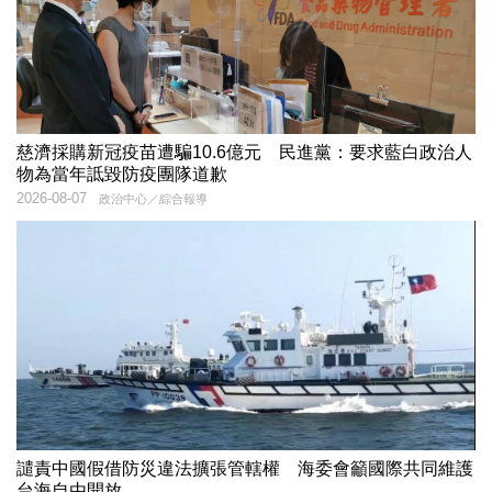
慈濟採購新冠疫苗遭騙10.6億元 民進黨：要求藍白政治人
物為當年詆毀防疫團隊道歉
2026-08-07
政治中心／綜合報導
譴責中國假借防災違法擴張管轄權 海委會籲國際共同維護
台海自由開放