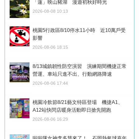
「蓮」映山豬湖 漫遊初秋好時光
2026-08-08 10:13
桃園5行政區8/10停水11小時 近10萬戶受
影響
2026-08-06 18:15
8/13城鎮韌性防空演習 演練期間機捷正常
營運、車站只進不出、行動網路降速
2026-08-06 17:44
桃園冷飲節8/21藝文特區登場 機捷A1、
A12站快閃店暖身活動即日搶先開跑
2026-08-06 16:29
啦啦隊女神李多慧來了！ 石岡熱氣球嘉年