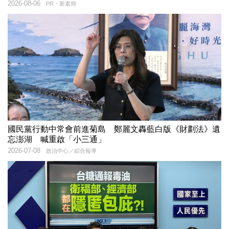
2026-08-06
PR・新素簡
國民黨行動中常會前進菊島 鄭麗文轟藍白版《財劃法》遺
忘澎湖 喊重啟「小三通」
2026-07-08
政治中心／綜合報導