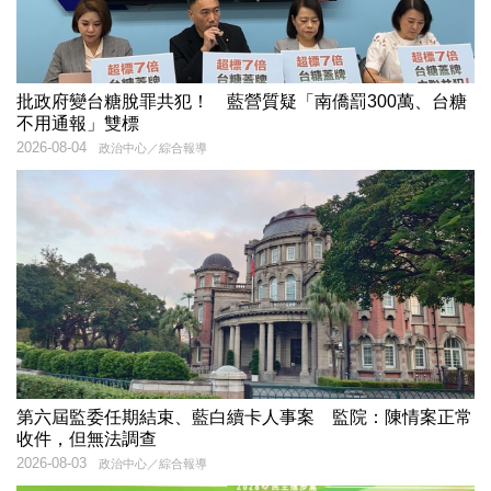
批政府變台糖脫罪共犯！ 藍營質疑「南僑罰300萬、台糖
不用通報」雙標
2026-08-04
政治中心／綜合報導
第六屆監委任期結束、藍白續卡人事案 監院：陳情案正常
收件，但無法調查
2026-08-03
政治中心／綜合報導