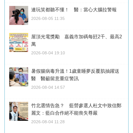
連玩笑都聽不懂！ 醫：當心大腦拉警報
2026-08-05 11:35
屋頂光電獎勵 嘉義市加碼每瓩2千、最高2
萬
2026-08-04 19:10
暑假腸病毒升溫！1歲童睡夢反覆肌抽躍送
醫 醫籲留意重症警訊
2026-08-04 14:57
竹北選情告急？ 藍營參選人杜文中致信鄭
麗文：藍白合作絕不能喪失尊嚴
2026-08-04 11:28