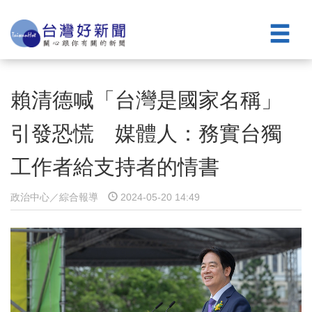
賴清德喊「台灣是國家名稱」
引發恐慌 媒體人：務實台獨
工作者給支持者的情書
政治中心／綜合報導
2024-05-20 14:49