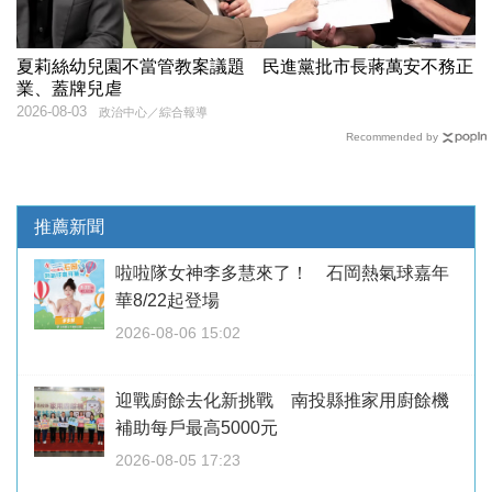
夏莉絲幼兒園不當管教案議題 民進黨批市長蔣萬安不務正
業、蓋牌兒虐
2026-08-03
政治中心／綜合報導
Recommended by
推薦新聞
啦啦隊女神李多慧來了！ 石岡熱氣球嘉年
華8/22起登場
2026-08-06 15:02
迎戰廚餘去化新挑戰 南投縣推家用廚餘機
補助每戶最高5000元
2026-08-05 17:23