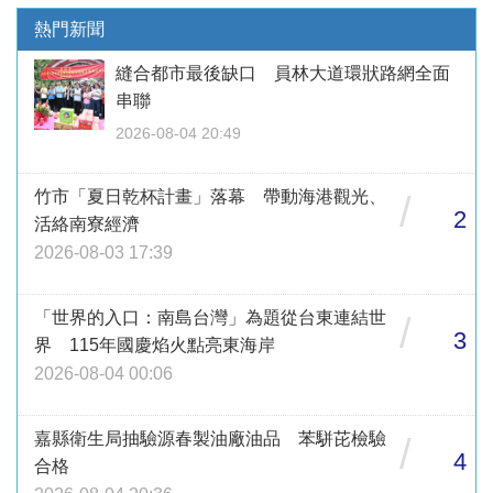
熱門新聞
縫合都市最後缺口 員林大道環狀路網全面
串聯
2026-08-04 20:49
竹市「夏日乾杯計畫」落幕 帶動海港觀光、
/
2
活絡南寮經濟
2026-08-03 17:39
「世界的入口：南島台灣」為題從台東連結世
/
3
界 115年國慶焰火點亮東海岸
2026-08-04 00:06
嘉縣衛生局抽驗源春製油廠油品 苯駢芘檢驗
/
4
合格