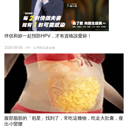
伴侶和妳一起預防HPV，才有資格說愛妳！
2026-08-06
PR・台灣癌症基金會
腹部脂肪的「剋星」找到了，常吃這幾物，吃走大肚囊，瘦
出小蠻腰