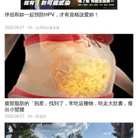
伴侶和妳一起預防HPV，才有資格說愛妳！
2026-08-07
PR・台灣癌症基金會
腹部脂肪的「剋星」找到了，常吃這幾物，吃走大肚囊，瘦
出小蠻腰
2026-08-07
PR・新素簡