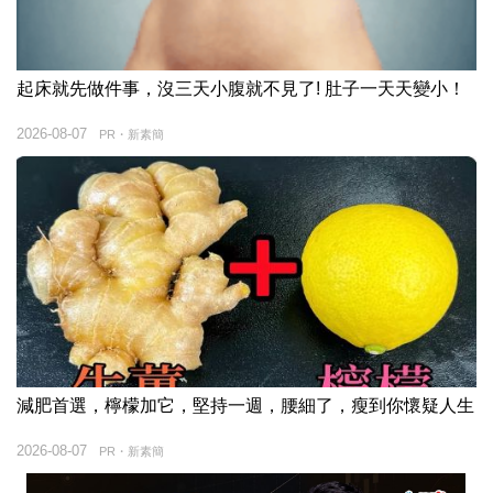
起床就先做件事，沒三天小腹就不見了! 肚子一天天變小！
2026-08-07
PR・新素簡
減肥首選，檸檬加它，堅持一週，腰細了，瘦到你懷疑人生
2026-08-07
PR・新素簡