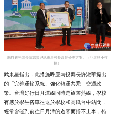
縣府觀光處長陳志賢與武東星校長啟動優惠方案。（記者扶小萍
攝）
武東星指出，此措施呼應南投縣長許淑華提出
的「完善運輸系統、強化轉運共乘」交通政
策。台灣好行日月潭線同時是旅遊熱線，學校
有感於學生搭車往返於學校和高鐵台中站間，
經常會碰到前往日月潭的遊客而搭不上車，特