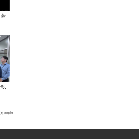
「蓋
策執