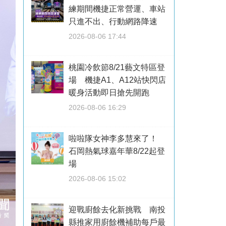
練期間機捷正常營運、車站
只進不出、行動網路降速
2026-08-06 17:44
桃園冷飲節8/21藝文特區登
場 機捷A1、A12站快閃店
暖身活動即日搶先開跑
2026-08-06 16:29
啦啦隊女神李多慧來了！
石岡熱氣球嘉年華8/22起登
場
2026-08-06 15:02
迎戰廚餘去化新挑戰 南投
縣推家用廚餘機補助每戶最