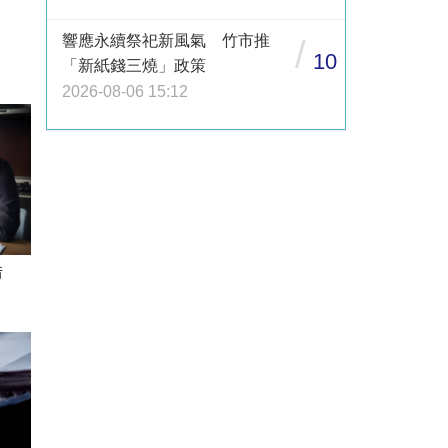
響應永續祭祀新風氣 竹市推
/
10
「新紙錢三燒」政策
2026-08-06 15:12
借