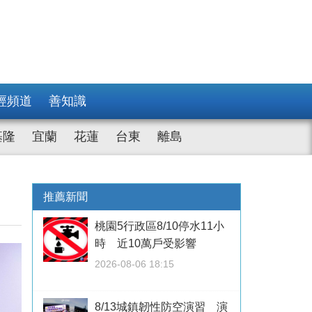
經頻道
善知識
基隆
宜蘭
花蓮
台東
離島
推薦新聞
桃園5行政區8/10停水11小
時 近10萬戶受影響
2026-08-06 18:15
8/13城鎮韌性防空演習 演