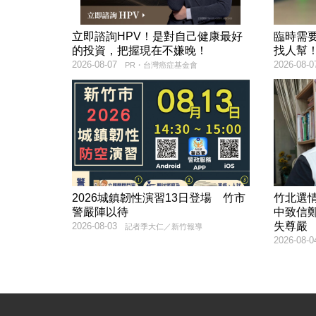
立即諮詢HPV！是對自己健康最好
臨時需
的投資，把握現在不嫌晚！
找人幫
2026-08-07
2026-08-0
PR・台灣癌症基金會
2026城鎮韌性演習13日登場 竹市
竹北選
警嚴陣以待
中致信
失尊嚴
2026-08-03
記者季大仁／新竹報導
2026-08-0