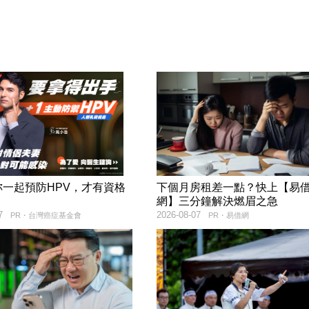
妳一起預防HPV，才有資格
下個月房租差一點？快上【易
！
網】三分鐘解決燃眉之急
7
2026-08-07
PR・台灣癌症基金會
PR・易借網