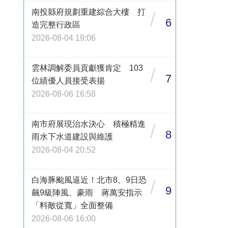
南投縣府規劃重建綜合大樓 打
/
6
造完整行政區
2026-08-04 19:06
雲林調解委員貢獻獲肯定 103
/
7
位績優人員接受表揚
2026-08-06 16:58
南市府展現治水決心 積極精進
/
8
雨水下水道建設與維護
2026-08-04 20:52
白海豚颱風逼近！北市8、9日恐
/
9
飆9級陣風、豪雨 蔣萬安指示
「料敵從寬」全面整備
2026-08-06 16:00