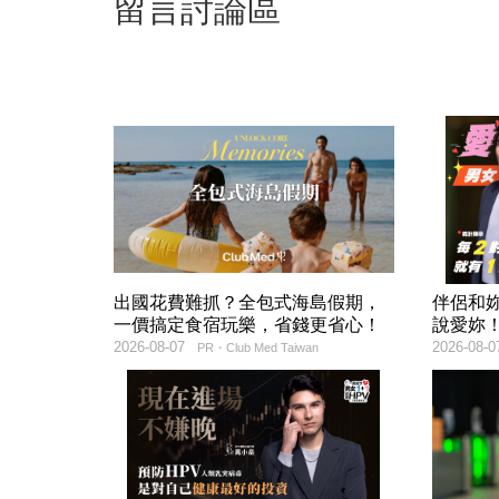
留言討論區
出國花費難抓？全包式海島假期，
伴侶和
一價搞定食宿玩樂，省錢更省心！
說愛妳
2026-08-07
2026-08-0
PR・Club Med Taiwan