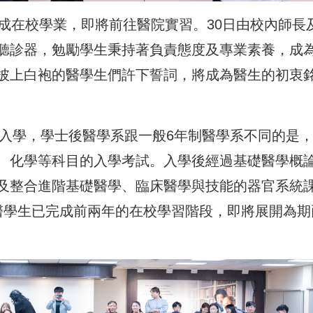
成在校學業，即將前往醫院實習。30日由校內師長
聽診器，勉勵學生秉持著負責態度及專業素養，成
披上白袍的醫學生們許下誓詞，將成為醫生的初衷
年入學，學士後醫學系跟一般6年制醫學系不同的是
、化學等科目的入學考試。入學後經過基礎醫學概
及整合進階基礎醫學、臨床醫學與技能的器官系統
醫學生已完成前兩年的在校學習階段，即將展開為期