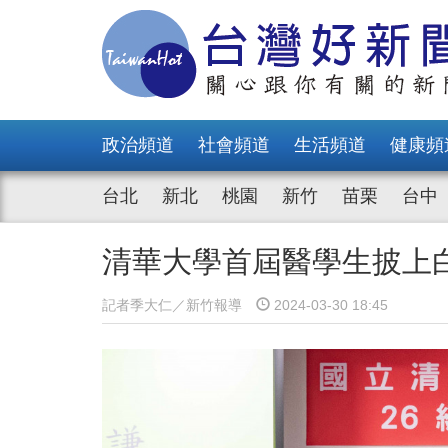
政治頻道
社會頻道
生活頻道
健康頻
台北
新北
桃園
新竹
苗栗
台中
清華大學首屆醫學生披上
記者季大仁／新竹報導
2024-03-30 18:45