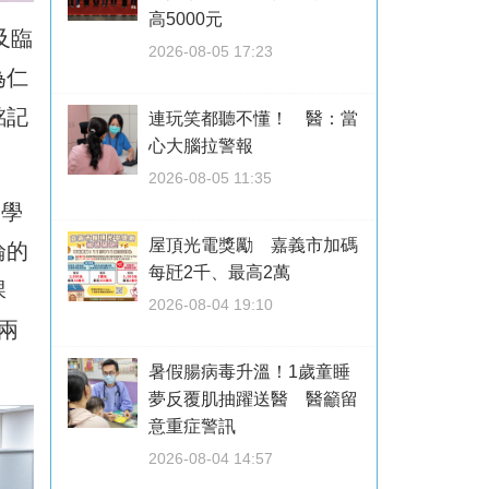
高5000元
及臨
2026-08-05 17:23
為仁
銘記
連玩笑都聽不懂！ 醫：當
心大腦拉警報
2026-08-05 11:35
，學
屋頂光電獎勵 嘉義市加碼
論的
每瓩2千、最高2萬
課
2026-08-04 19:10
兩
暑假腸病毒升溫！1歲童睡
夢反覆肌抽躍送醫 醫籲留
意重症警訊
2026-08-04 14:57