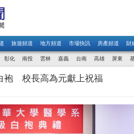
道
旅遊頻道
地方頻道
市場快訊
房產頻道
財
彰化
南投
雲林
嘉義
台南
高雄
屏東
白袍 校長高為元獻上祝福