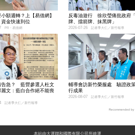
要小額週轉？上【易借網】
反毒油遊行 徐欣瑩痛批政府
！資金快速到位
牌、擋箭牌、抹黑牌」
7
2026-07-26
PR・易借網
記者季大仁／新竹報導
情告急？ 藍營參選人杜文
輔導會訪新竹榮服處 驗證政
鄭麗文：藍白合作絕不能喪
行成果
2026-08-07
記者季大仁／新竹報導
4
記者季大仁／新竹報導
Recommended by
本站由大運聯和國際有限公司所維運