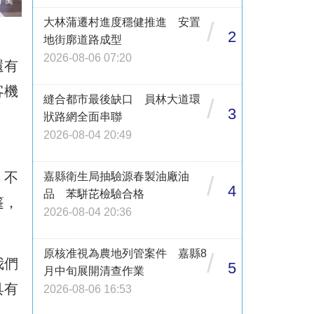
大林蒲遷村進度穩健推進 安置
/
2
地街廓道路成型
2026-08-06 07:20
還有
客機
縫合都市最後缺口 員林大道環
/
3
，
狀路網全面串聯
2026-08-04 20:49
，不
嘉縣衛生局抽驗源春製油廠油
/
4
品 苯駢芘檢驗合格
篷，
2026-08-04 20:36
原核准視為農地列管案件 嘉縣8
/
我們
5
月中旬展開清查作業
具有
2026-08-06 16:53