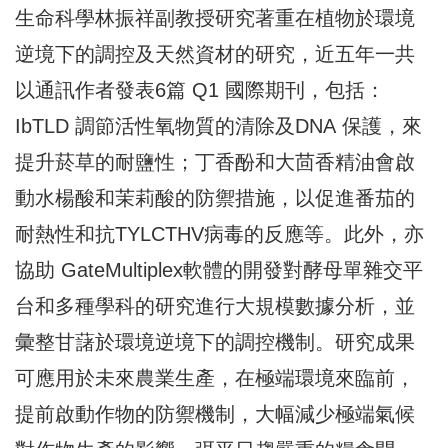
生命科學林振祥副教授研究著重在植物於環境
逆境
下的調控及天然資材的研究，近五年一共
以通訊作者發表6篇
Q1 國際期刊，包括：
IbTLD 調節活性氧物質的清除及DN
A 保護，來
提升菸草的耐鹽性；
丁香酚和大茴香精油會啟
動水楊酸和茉莉酸的防禦措施，
以促進番茄的
耐熱性和抗TYLCTHV病毒的反應等。此外，
亦
協助 GateMultiplex軟體的開發對酵母單雜交平
台
和多種學科的研究進行大規模數據分析，
並
彙整甘藷於環境逆境下的調控機制。
研究成果
可應用於未來農業生產，在極端環境來臨前，
提前啟動作物的防禦機制，大幅減少極端氣候