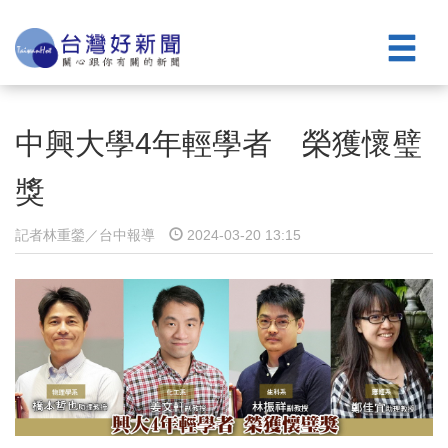
中興大學4年輕學者 榮獲懷璧
獎
記者林重鎣／台中報導
2024-03-20 13:15