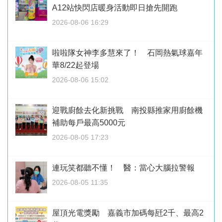
A12站快閃店暖身活動即日搶先開跑
2026-08-06 16:29
啦啦隊女神李多慧來了！ 石岡熱氣球嘉年
華8/22起登場
2026-08-06 15:02
迎戰廚餘去化新挑戰 南投縣推家用廚餘機
補助每戶最高5000元
2026-08-05 17:23
連玩笑都聽不懂！ 醫：當心大腦拉警報
2026-08-05 11:35
屋頂光電獎勵 嘉義市加碼每瓩2千、最高2