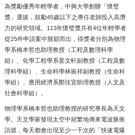
為獎勵優秀年輕學者，中興大學創辦「懷璧
獎」選拔，鼓勵45歲以
下之專任老師投入高潛
力的研究領域。113年懷璧獎共有4位年輕
學者
從25件申請案中脫穎而出，
得獎者分別為物理
學系橋本哲也助理教授（工程及數理科學
組）、
化學工程學系姜文軒副教授（工程及數
理科學組）、
生命科學林振祥副教授（生命科
學組）、
應用經濟系鄭佳宜助理教授（人文及
社會科學組）。
物理學系橋本哲也助理教授的研究專長為天文
學。
天文學家發現太空中頻繁地傳來電波脈衝
訊號，
每天都會出現至少一千次的「快速電爆