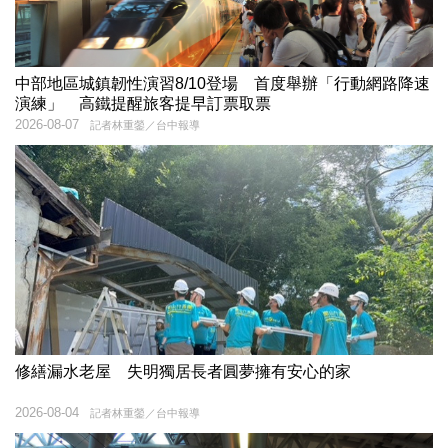
中部地區城鎮韌性演習8/10登場 首度舉辦「行動網路降速
演練」 高鐵提醒旅客提早訂票取票
2026-08-07
記者林重鎣／台中報導
修繕漏水老屋 失明獨居長者圓夢擁有安心的家
2026-08-04
記者林重鎣／台中報導