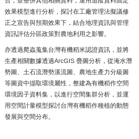
合，並整併其他相關資料，
運用追蹤資料固定
效果模型進行分析，
探討在工廠管理法擬議修
正之宣告與預期效果下，
結合地理資訊與管理
資訊評估分區政策對農地利用之影響。
亦透過爬蟲蒐集台灣有機稻米認證資訊，並將
生產相關數據透過Ar
cGIS 疊圖分析，從淹水潛
勢圖、土石流潛勢溪流圖、
農地生產力分級圖
等圖資中擷取環境屬性，
整建為有機稻作空間
環境因子資料集，以進行空間集群分析，
並運
用空間計量模型探討台灣有機稻作種植的動態
發展與空間分布。