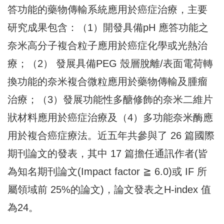
答功能的藥物傳輸系統應用於癌症治療
，主要
研究成果包含：（1）開發具備pH 應答功能之
奈米高分子
複合粒子應用於癌症化學或光熱治
療；（2） 發展具備PEG 殼
層脫離/表面電荷轉
換功能的奈米複合微粒應用於藥物傳輸及腫瘤
治
療；（3）
發展功能性多醣修飾的奈米二維片
狀材料應用於癌症治療及（4）
多功能奈米酶應
用於複合癌症療法。近五年共參與了 26 篇國際
期刊論文的發表，其中 17 篇擔任通訊作者(皆
為知名期刊論文
(Impact factor ≧ 6.0)或 IF 所
屬領域前 25%的論文
)，論文發表之H-index 值
為24。