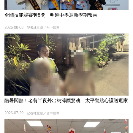
全國技能競賽奪8獎 明道中學迎新學期報喜
2026-08-03
記者林重鎣／台中報導
酷暑悶熱！老翁半夜外出納涼釀驚魂 太平警貼心護送返家
2026-07-29
記者林重鎣／台中報導