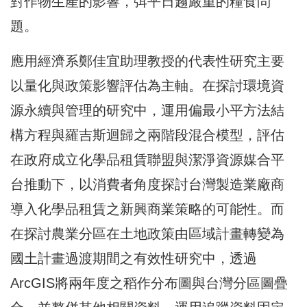
對作物生產的影響，
弭平日趨嚴重的糧食問
題。
應用經濟系鄭佳宜助理教授的代表性研究主要
以量化與政策影響評估
為主軸。在探討環境資
源永續與管理的研究中，
運用偏最小平方法結
構方程與羅吉斯迴歸之兩階段混合模型，
評估
在政府成立化學品租賃聯盟與潔淨資源媒合平
台推動下，
以消費者角度探討台灣製造業廠商
導入化學品租賃之新興商業策略的
可能性。
而
在探討農業分區在土地政策由區域計畫轉變為
國土計畫過渡期間之
有效性研究中，透過
ArcGIS將兩年度之稻作分布圖與台灣分區
圖疊