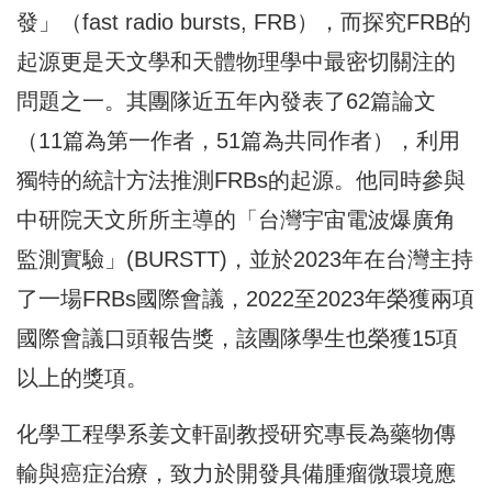
發」（fast radio bursts, FRB），而探究FRB的
起源更是天文學和天體物理學中最密切關
注的
問題之一。其團隊近五年內發表了62篇論文
（11篇為第一作
者，51篇為共同作者），利用
獨特的統計方法推測FRBs的起源
。他同時參與
中研院天文所所主導的「
台灣宇宙電波爆廣角
監測實驗」(BURSTT)，並於2023年
在台灣主持
了一場FRBs國際會議，2022至2023年榮獲兩
項
國際會議口頭報告獎，該團隊學生也榮獲15項
以上的獎項。
化學工程學系姜文軒副教授研究專長為藥物傳
輸與癌症治療，
致力於開發具備腫瘤微環境應