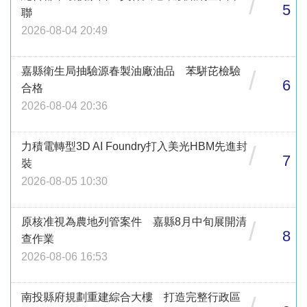
/
5
聯
2026-08-04 20:49
嘉縣衛生局抽驗源春製油廠油品 苯駢芘檢驗
/
6
合格
2026-08-04 20:36
力積電轉型3D AI Foundry打入美光HBM先進封
/
7
裝
2026-08-05 10:30
原核准視為農地列管案件 嘉縣8月中旬展開清
/
8
查作業
2026-08-06 16:53
南投縣府規劃重建綜合大樓 打造完整行政區