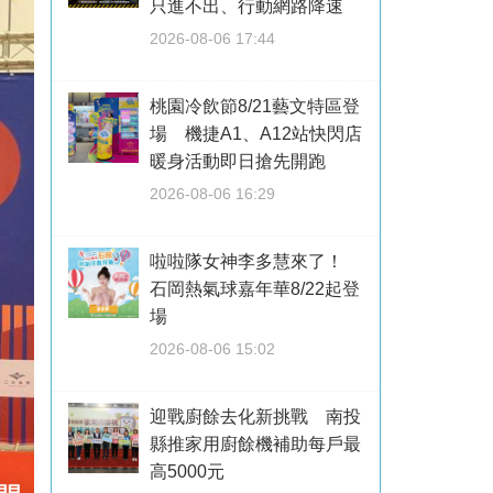
只進不出、行動網路降速
2026-08-06 17:44
桃園冷飲節8/21藝文特區登
場 機捷A1、A12站快閃店
暖身活動即日搶先開跑
2026-08-06 16:29
啦啦隊女神李多慧來了！
石岡熱氣球嘉年華8/22起登
場
2026-08-06 15:02
迎戰廚餘去化新挑戰 南投
縣推家用廚餘機補助每戶最
高5000元