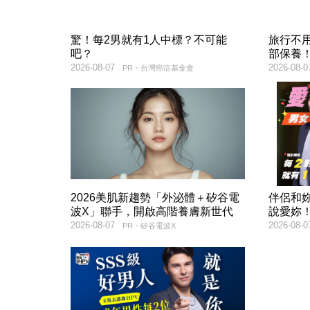
驚！每2男就有1人中標？不可能
旅行不
吧？
部保養
2026-08-07
2026-08-0
PR・台灣癌症基金會
2026美肌新趨勢「外泌體＋矽谷電
伴侶和
波X」聯手，開啟高階養膚新世代
說愛妳
2026-08-07
2026-08-0
PR・矽谷電波X