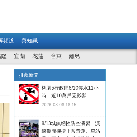
經頻道
善知識
基隆
宜蘭
花蓮
台東
離島
推薦新聞
桃園5行政區8/10停水11小
時 近10萬戶受影響
2026-08-06 18:15
8/13城鎮韌性防空演習 演
練期間機捷正常營運、車站