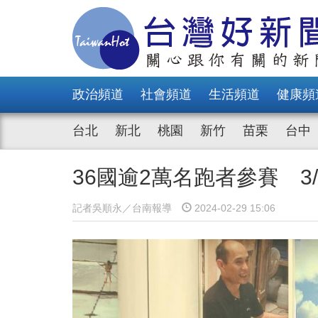
政治頻道
社會頻道
生活頻道
健康頻
台北
新北
桃園
新竹
苗栗
台中
36國逾2萬名跑者參賽 
記者吳順永／台南報導
2024-02-29 15:06