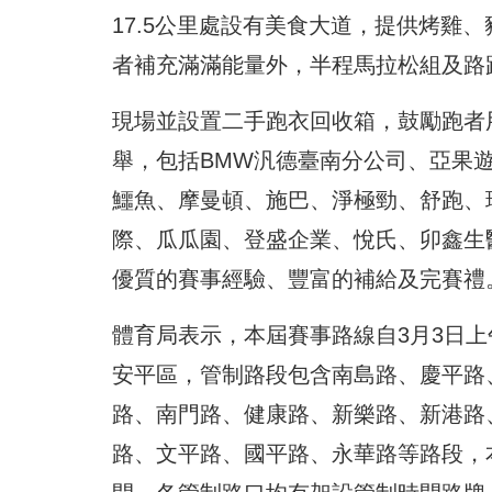
17.5公里處設有美食大道，提供烤雞
者補充滿滿能量外，半程馬拉松組及路
現場並設置二手跑衣回收箱，鼓勵跑者
舉，包括BMW汎德臺南分公司、亞果
鱷魚、摩曼頓、施巴、淨極勁、舒跑、
際、瓜瓜園、登盛企業、悅氏、卯鑫生
優質的賽事經驗、豐富的補給及完賽禮
體育局表示，本屆賽事路線自3月3日
安平區，管制路段包含南島路、慶平路
路、南門路、健康路、新樂路、新港路
路、文平路、國平路、永華路等路段，