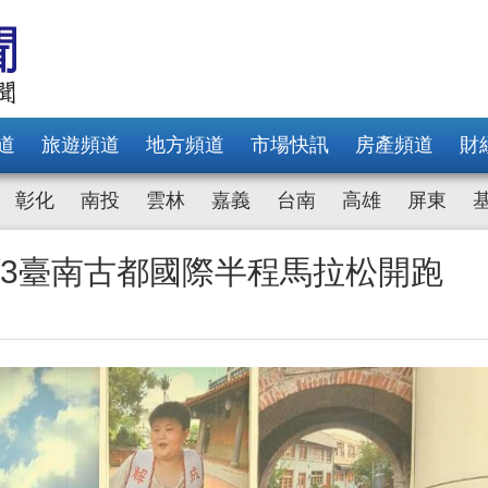
道
旅遊頻道
地方頻道
市場快訊
房產頻道
財
彰化
南投
雲林
嘉義
台南
高雄
屏東
3/3臺南古都國際半程馬拉松開跑