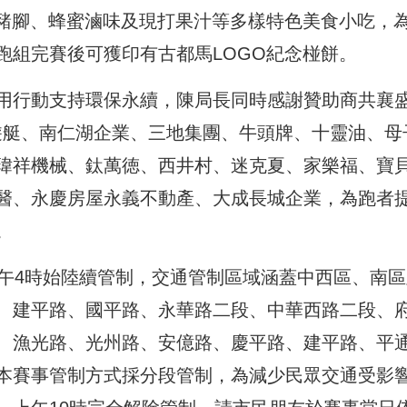
、豬腳、蜂蜜滷味及現打果汁等多樣特色美食小吃，
跑組完賽後可獲印有古都馬LOGO紀念椪餅。
用行動支持環保永續，陳局長同時感謝贊助商共襄
遊艇、南仁湖企業、三地集團、牛頭牌、十靈油、母
瑋祥機械、鈦萬徳、西井村、迷克夏、家樂福、寶
醫、永慶房屋永義不動產、大成長城企業，為跑者
。
上午4時始陸續管制，交通管制區域涵蓋中西區、南區
、建平路、國平路、永華路二段、中華西路二段、
、漁光路、光州路、安億路、慶平路、建平路、平
本賽事管制方式採分段管制，為減少民眾交通受影