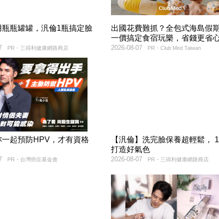
用瓶瓶罐罐，汎倫1瓶搞定臉
出國花費難抓？全包式海島假
！
一價搞定食宿玩樂，省錢更省
7
2026-08-07
PR・三得利健康網路商店
PR・Club Med Taiwan
妳一起預防HPV，才有資格
【汎倫】洗完臉保養超輕鬆， 
！
打造好氣色
7
2026-08-07
PR・台灣癌症基金會
PR・三得利健康網路商店