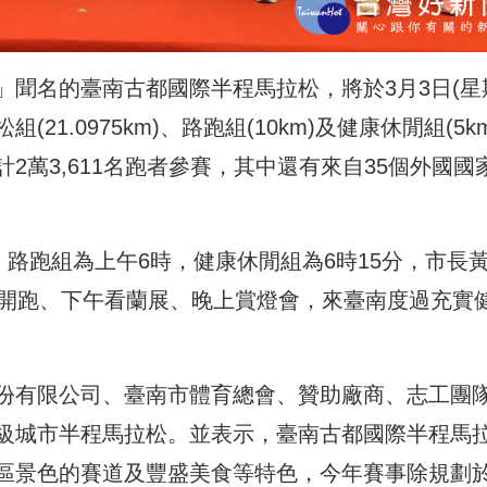
」聞名的臺南古都國際半程馬拉松，將於3月3日(星
21.0975km)、路跑組(10km)及健康休閒組(5km
2萬3,611名跑者參賽，其中還有來自35個外國國
，路跑組為上午6時，健康休閒組為6時15分，市長
午開跑、下午看蘭展、晚上賞燈會，來臺南度過充實
份有限公司、臺南市體育總會、贊助廠商、志工團
級城市半程馬拉松。並表示，臺南古都國際半程馬
區景色的賽道及豐盛美食等特色，今年賽事除規劃