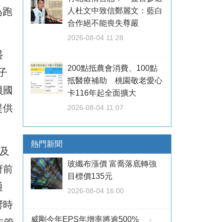
為跑
人杜文中致信鄭麗文：藍白
合作絕不能喪失尊嚴
2026-08-04 11:28
盛
200點抵農會消費、100點
子
抵醫療補助 桃園敬老愛心
貝國
卡116年起全面擴大
提供
2026-08-04 11:07
熱門新聞
及
玻纖布漲價 富喬落底轉強
府前
目標價135元
通
2026-08-04 16:00
響時
威剛今年EPS年增率將逾500%