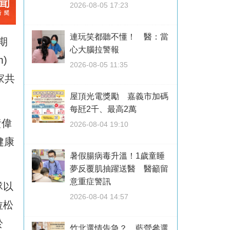
2026-08-05 17:23
連玩笑都聽不懂！ 醫：當
期
心大腦拉警報
)
2026-08-05 11:35
家共
屋頂光電獎勵 嘉義市加碼
每瓩2千、最高2萬
黃偉
2026-08-04 19:10
健康
暑假腸病毒升溫！1歲童睡
夢反覆肌抽躍送醫 醫籲留
意重症警訊
隊以
2026-08-04 14:57
拉松
於
竹北選情告急？ 藍營參選