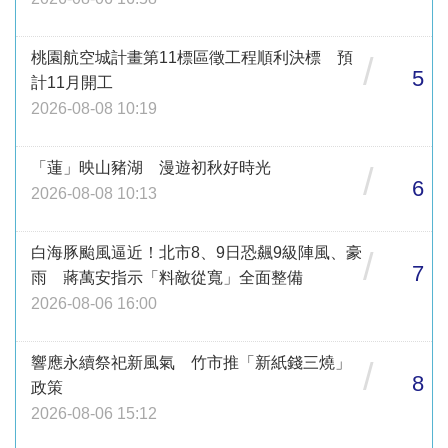
桃園航空城計畫第11標區徵工程順利決標 預
/
5
計11月開工
2026-08-08 10:19
「蓮」映山豬湖 漫遊初秋好時光
/
6
2026-08-08 10:13
白海豚颱風逼近！北市8、9日恐飆9級陣風、豪
/
7
雨 蔣萬安指示「料敵從寬」全面整備
2026-08-06 16:00
響應永續祭祀新風氣 竹市推「新紙錢三燒」
/
8
政策
2026-08-06 15:12