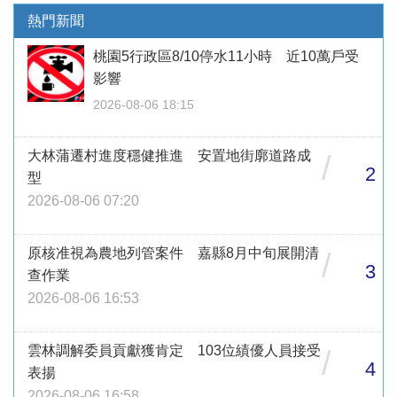
熱門新聞
桃園5行政區8/10停水11小時 近10萬戶受
影響
2026-08-06 18:15
大林蒲遷村進度穩健推進 安置地街廓道路成
/
2
型
2026-08-06 07:20
原核准視為農地列管案件 嘉縣8月中旬展開清
/
3
查作業
2026-08-06 16:53
雲林調解委員貢獻獲肯定 103位績優人員接受
/
4
表揚
2026-08-06 16:58