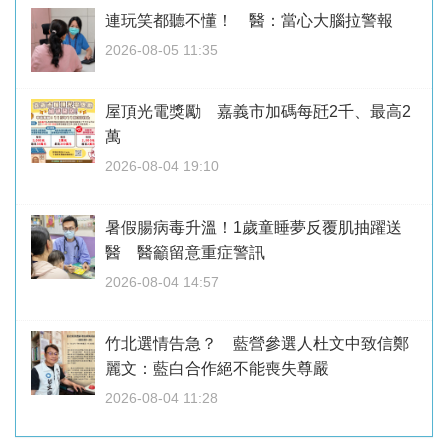
連玩笑都聽不懂！ 醫：當心大腦拉警報
2026-08-05 11:35
屋頂光電獎勵 嘉義市加碼每瓩2千、最高2
萬
2026-08-04 19:10
暑假腸病毒升溫！1歲童睡夢反覆肌抽躍送
醫 醫籲留意重症警訊
2026-08-04 14:57
竹北選情告急？ 藍營參選人杜文中致信鄭
麗文：藍白合作絕不能喪失尊嚴
2026-08-04 11:28