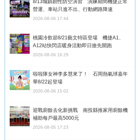
8/13城鎮韌性防空演習 演練期間機捷正常
營運、車站只進不出、行動網路降速
2026-08-06 17:44
桃園冷飲節8/21藝文特區登場 機捷A1、
A12站快閃店暖身活動即日搶先開跑
2026-08-06 16:29
啦啦隊女神李多慧來了！ 石岡熱氣球嘉年
華8/22起登場
2026-08-06 15:02
迎戰廚餘去化新挑戰 南投縣推家用廚餘機
補助每戶最高5000元
2026-08-05 17:23