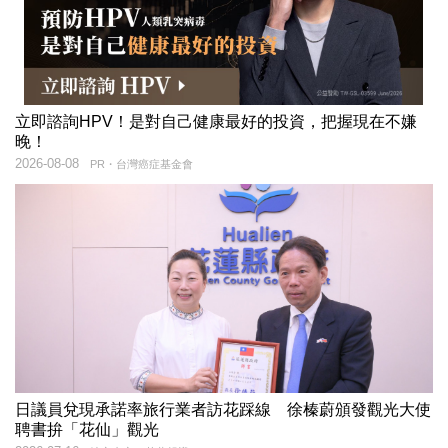
立即諮詢HPV！是對自己健康最好的投資，把握現在不嫌
晚！
2026-08-08
PR・台灣癌症基金會
日議員兌現承諾率旅行業者訪花踩線 徐榛蔚頒發觀光大使
聘書拚「花仙」觀光