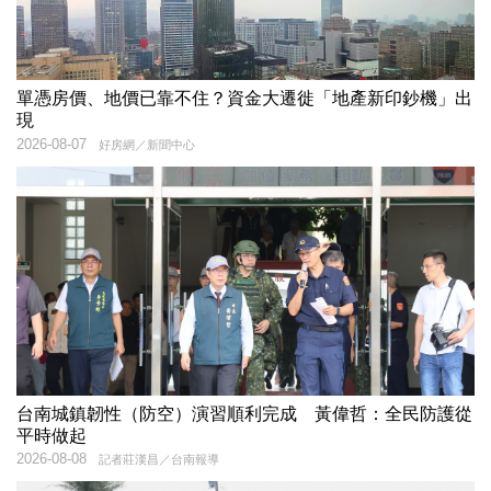
單憑房價、地價已靠不住？資金大遷徙「地產新印鈔機」出
現
2026-08-07
好房網／新聞中心
台南城鎮韌性（防空）演習順利完成 黃偉哲：全民防護從
平時做起
2026-08-08
記者莊漢昌／台南報導