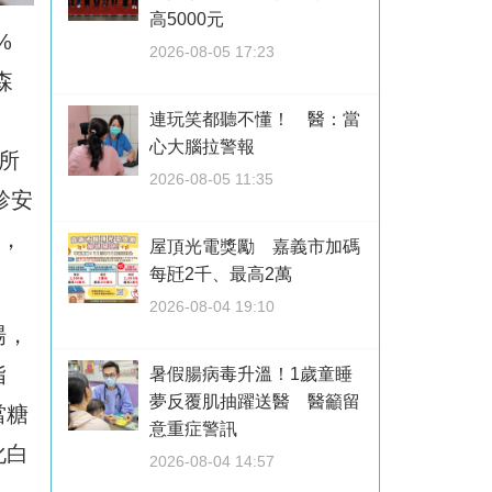
高5000元
%
2026-08-05 17:23
森
＜
連玩笑都聽不懂！ 醫：當
心大腦拉警報
所
2026-08-05 11:35
診安
高，
屋頂光電獎勵 嘉義市加碼
每瓩2千、最高2萬
2026-08-04 19:10
場，
指
暑假腸病毒升溫！1歲童睡
夢反覆肌抽躍送醫 醫籲留
當糖
意重症警訊
化白
2026-08-04 14:57