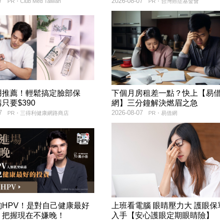
7
2026-08-07
PR・Club Med Taiwan
PR・台灣癌症基金會
用推薦！輕鬆搞定臉部保
下個月房租差一點？快上【易
只要$390
網】三分鐘解決燃眉之急
7
2026-08-07
PR・三得利健康網路商店
PR・易借網
詢HPV！是對自己健康最好
上班看電腦 眼睛壓力大 護眼保
，把握現在不嫌晚！
入手【安心護眼定期眼睛險】