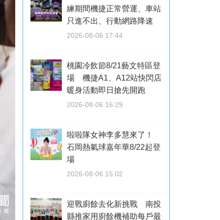
練期間機捷正常營運、車站
只進不出、行動網路降速
2026-08-06 17:44
桃園冷飲節8/21藝文特區登
場 機捷A1、A12站快閃店
暖身活動即日搶先開跑
2026-08-06 16:29
啦啦隊女神李多慧來了！
石岡熱氣球嘉年華8/22起登
場
2026-08-06 15:02
迎戰廚餘去化新挑戰 南投
縣推家用廚餘機補助每戶最