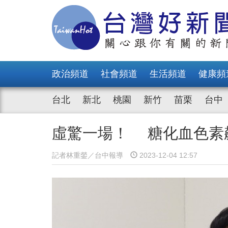
政治頻道
社會頻道
生活頻道
健康頻
台北
新北
桃園
新竹
苗栗
台中
虛驚一場！ 糖化血色素
記者林重鎣／台中報導
2023-12-04 12:57