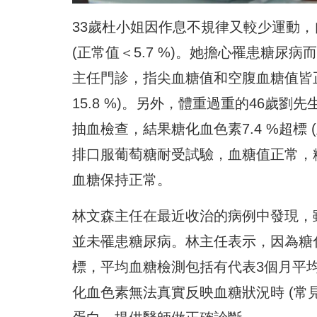
33歲杜小姐因作息不規律又較少運動
(正常值＜5.7 %)。
她擔心罹患糖尿病而
主任門診，指尖血糖值和空腹血糖值皆
15.8 %)。另外，
體重過重的46歲劉先
抽血檢查，結果糖化血色素7.4 %超標 
排口服葡萄糖耐受試驗，
血糖值正常，糖
血糖保持正常。
林文森主任在最近收治的病例中發現，
並未罹患糖尿病。林主任表示，
因為糖
標，
平均血糖檢測包括有代表3個月平均
化血色素無法真實反映血糖狀況時 (常