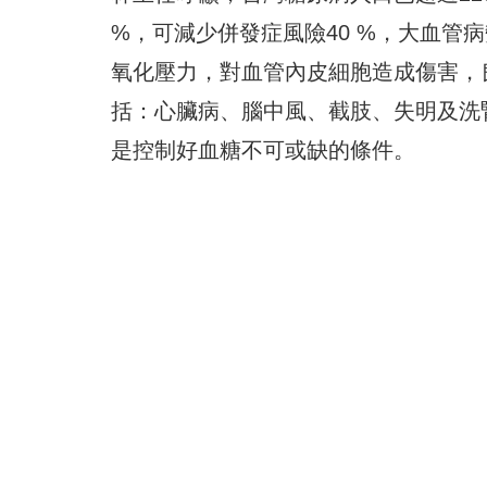
%，可減少併發症風險40 %，大血管
氧化壓力，
對血管內皮細胞造成傷害，
括：心臟病、
腦中風、截肢、失明及洗
是控制好血糖不可或缺的條件。