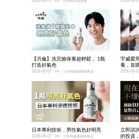
2026-08-07
2026-08-0
PR・台灣癌症基金會
【汎倫】洗完臉保養超輕鬆， 1瓶
宇威愛
打造好氣色
養，首購
2026-08-07
2026-08-0
PR・三得利健康網路商店
日本專利技術，男性氣色好明亮
立即諮
的投資
2026-08-07
PR・三得利健康網路商店