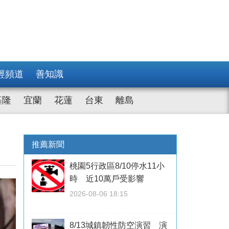
經頻道
善知識
基隆
宜蘭
花蓮
台東
離島
推薦新聞
桃園5行政區8/10停水11小
時 近10萬戶受影響
2026-08-06 18:15
8/13城鎮韌性防空演習 演