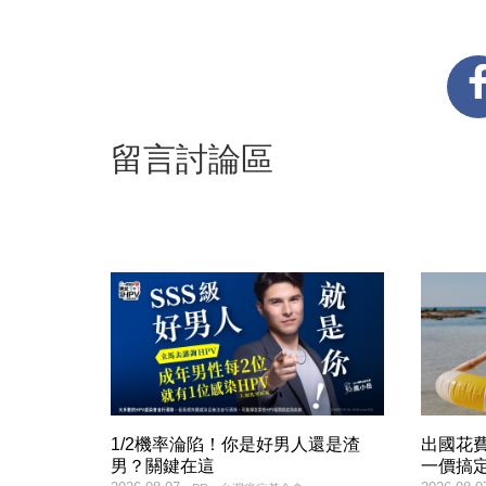
留言討論區
1/2機率淪陷！你是好男人還是渣
出國花
男？關鍵在這
一價搞