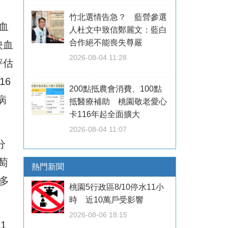
竹北選情告急？ 藍營參選
血
人杜文中致信鄭麗文：藍白
合作絕不能喪失尊嚴
映血
2026-08-04 11:28
評估
16
200點抵農會消費、100點
病
抵醫療補助 桃園敬老愛心
卡116年起全面擴大
2026-08-04 11:07
分
萄
熱門新聞
、多
桃園5行政區8/10停水11小
時 近10萬戶受影響
2026-08-06 18:15
1