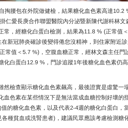
，自掏腰包在外院做健檢，
結果糖化血色素高達10.2 
掛仁愛長庚合作聯盟醫院內分泌暨新陳代謝科林
文
正常，
經糖化白蛋白檢測，結果為11.8 % (正常值
生在新冠肺炎確診後變得倦怠沒精神，
到住家附近診
(正常值＜5.7 %)，空腹血糖正常，經林文森主任門
化白蛋白12.9 %，門診追蹤1年後糖化血色素仍
雖然檢查顯示糖化血色素飆高，最後證實是虛驚一
化血色素在某些情況下是無法當成血糖控制好壞的
值的糖化血色素，以及代表2-
4週的糖化白蛋白，
見各種貧血或洗腎患者)，建議民眾應該考慮檢測糖