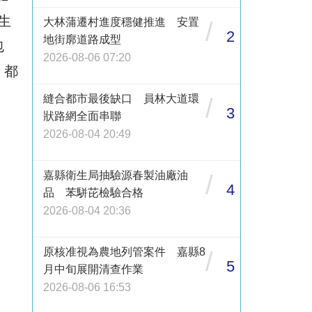
生
大林蒲遷村進度穩健推進 安置
/
2
地街廓道路成型
包
2026-08-06 07:20
，都
縫合都市最後缺口 員林大道環
/
3
狀路網全面串聯
2026-08-04 20:49
嘉縣衛生局抽驗源春製油廠油
/
4
品 苯駢芘檢驗合格
2026-08-04 20:36
原核准視為農地列管案件 嘉縣8
/
5
月中旬展開清查作業
2026-08-06 16:53