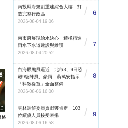
南投縣府規劃重建綜合大樓 打
/
6
造完整行政區
2026-08-04 19:06
南市府展現治水決心 積極精進
/
7
雨水下水道建設與維護
2026-08-04 20:52
白海豚颱風逼近！北市8、9日恐
/
8
飆9級陣風、豪雨 蔣萬安指示
「料敵從寬」全面整備
2026-08-06 16:00
雲林調解委員貢獻獲肯定 103
/
9
位績優人員接受表揚
資格
2026-08-06 16:58