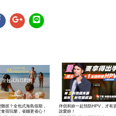
費難抓？全包式海島假期，
伴侶和妳一起預防HPV，才有
定食宿玩樂，省錢更省心！
說愛妳！