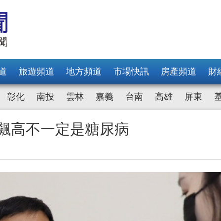
道
旅遊頻道
地方頻道
市場快訊
房產頻道
財
彰化
南投
雲林
嘉義
台南
高雄
屏東
飆高不一定是糖尿病