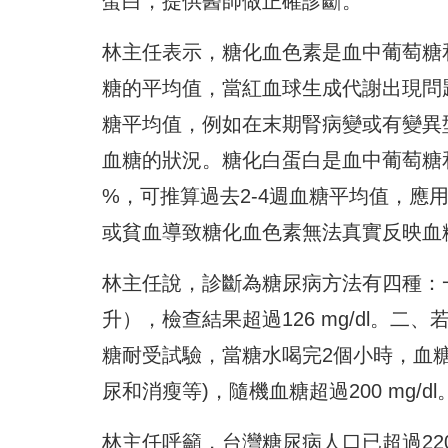
蛋白，
提供醫師做正確診斷。
林主任表示，
糖化血色素是血中葡萄糖
糖的平均值，
當紅血球生成代謝出現問
糖平均值，
例如在末期腎病變或有變異
血糖的狀況。
糖化白蛋白是血中葡萄糖
%，可推算過去2-4週血糖平均值，
應
或貧血導致糖化血色素無法真實反映血
林主任說，診斷為糖尿病方法有四種：
升），檢查結果超過126 mg/dl。
糖耐受試驗，當糖水喝完2個小時，
血糖
尿和消瘦等)，隨機血糖超過200 mg/
林主任呼籲，台灣糖尿病人口已超過22