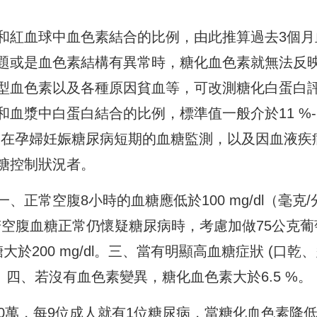
和紅血球中血色素結合的比例，
由此推算過去3個月
題或是血色素結構有異常時，
糖化血色素就無法反
型血色素以及各種原因貧血等，
可改測糖化白蛋白
和血漿中白蛋白結合的比例，
標準值一般介於11 %-
用在孕婦妊娠糖尿病短期的血糖監測，
以及因血液疾
糖控制狀況者
。
一、
正常空腹8小時的血糖應低於100 mg/dl（毫克/
二、若空腹血糖正常仍懷疑糖尿病時，
考慮加做75公克葡
大於200 mg/dl。三、當有明顯高血糖症狀 (口乾
dl。四、若沒有血色素變異，糖化血色素大於6.5 %。
0萬，
每9位成人就有1位糖尿病，當糖化血色素降低