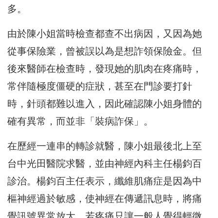
多。
由於陳小姐當時檢查都查不出病因，又因為她
從事保險業，曾被誤以為是想詐領保險金。但
後來醫師在檢查時，發現她的肌肉在疼痛時，
常伴隨極度僵硬的症狀，甚至在門診要打針
時，針頭都難以進入，因此確認陳小姐身體的
確有異常，而並非「裝病詐保」。
在歷經一連串的轉診就醫，陳小姐最後北上至
台中光田醫院求醫，並由神經內科主任楊鈞百
診治。楊鈞百主任表示，纖維肌痛症是因為中
樞神經過於敏感，使神經在傳遞訊息時，將痛
覺訊號異常放大，若疼痛只讓一般人覺得輕微