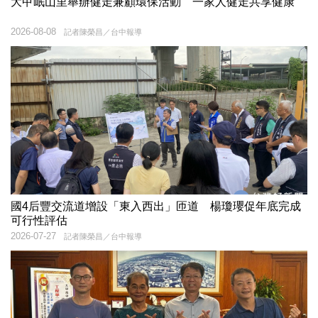
大甲岷山里舉辦健走兼顧環保活動 一家人健走共享健康
2026-08-08
記者陳榮昌／台中報導
國4后豐交流道增設「東入西出」匝道 楊瓊瓔促年底完成
可行性評估
2026-07-27
記者陳榮昌／台中報導