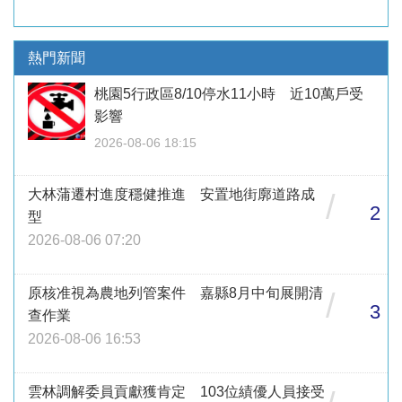
熱門新聞
桃園5行政區8/10停水11小時 近10萬戶受
影響
2026-08-06 18:15
大林蒲遷村進度穩健推進 安置地街廓道路成
/
2
型
2026-08-06 07:20
原核准視為農地列管案件 嘉縣8月中旬展開清
/
3
查作業
2026-08-06 16:53
雲林調解委員貢獻獲肯定 103位績優人員接受