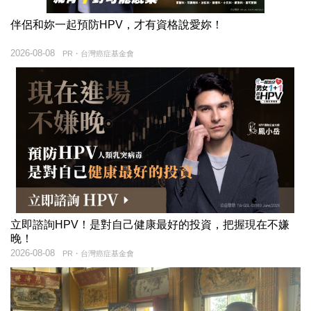
伴侶和妳一起預防HPV，才有資格說愛妳！
2026-08-08
PR・台灣癌症基金會
立即諮詢HPV！是對自己健康最好的投資，把握現在不嫌
晚！
2026-08-08
PR・台灣癌症基金會