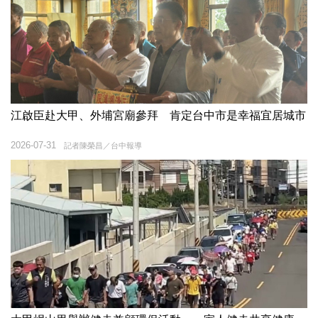
江啟臣赴大甲、外埔宮廟參拜 肯定台中市是幸福宜居城市
2026-07-31
記者陳榮昌／台中報導