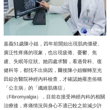
嘉義51歲陳小姐，四年前開始出現肌肉僵硬、
廣泛性疼痛的現象，也出現疲倦、憂鬱、焦
慮、失眠等症狀。她四處求醫，看過骨科、復
健科等，都找不出病因，爾後陳小姐輾轉至光
田綜合醫院神經內科檢查，才確認她罹患俗稱
「公主病」的「纖維肌痛症」
（Fibromyalgia），目前在接受神經內科的相關
治療後，疼痛情況與身心不適已較之前減少許