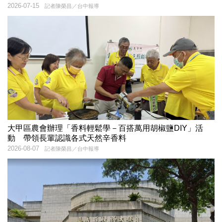
2026-07-15
記者陳榮昌／台中報導
大甲區農會辦理「香料輕鬆學－百搭萬用胡椒鹽DIY」活
動 帶領長輩認識各式天然辛香料
2026-08-07
記者陳榮昌／台中報導