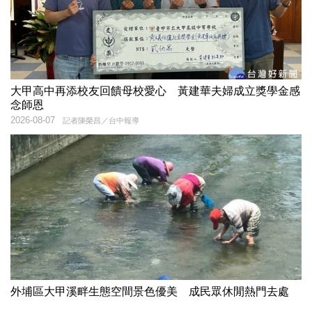
大甲高中再添校友回饋母校愛心 黃建華夫婦成立獎學金感
念師恩
2026-08-07
記者陳榮昌／台中報導
外埔區大甲溪畔生態空間景色優美 成民眾休閒熱門去處