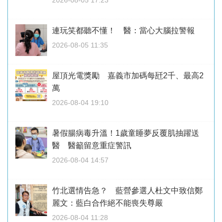
2026-08-05 17:23
連玩笑都聽不懂！ 醫：當心大腦拉警報
2026-08-05 11:35
屋頂光電獎勵 嘉義市加碼每瓩2千、最高2
萬
2026-08-04 19:10
暑假腸病毒升溫！1歲童睡夢反覆肌抽躍送
醫 醫籲留意重症警訊
2026-08-04 14:57
竹北選情告急？ 藍營參選人杜文中致信鄭
麗文：藍白合作絕不能喪失尊嚴
2026-08-04 11:28