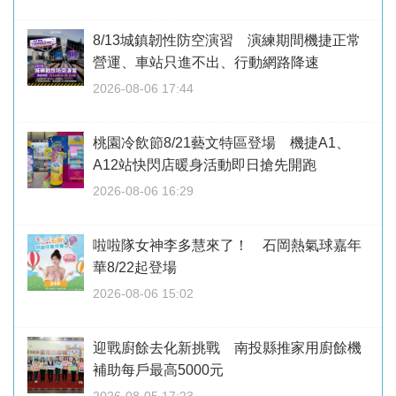
8/13城鎮韌性防空演習 演練期間機捷正常
營運、車站只進不出、行動網路降速
2026-08-06 17:44
桃園冷飲節8/21藝文特區登場 機捷A1、
A12站快閃店暖身活動即日搶先開跑
2026-08-06 16:29
啦啦隊女神李多慧來了！ 石岡熱氣球嘉年
華8/22起登場
2026-08-06 15:02
迎戰廚餘去化新挑戰 南投縣推家用廚餘機
補助每戶最高5000元