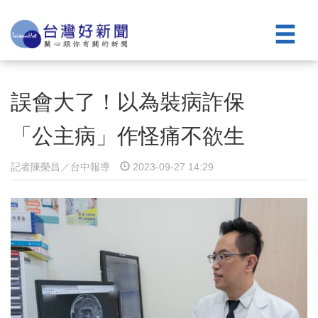
誤會大了！以為裝病詐保
「公主病」作怪痛不欲生
記者陳榮昌／台中報導
2023-09-27 14:29