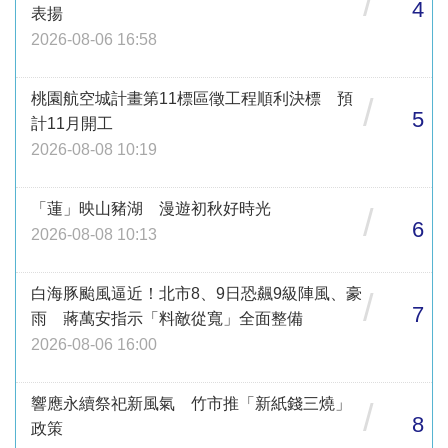
/
4
表揚
2026-08-06 16:58
桃園航空城計畫第11標區徵工程順利決標 預
/
5
計11月開工
2026-08-08 10:19
「蓮」映山豬湖 漫遊初秋好時光
/
6
2026-08-08 10:13
白海豚颱風逼近！北市8、9日恐飆9級陣風、豪
/
7
雨 蔣萬安指示「料敵從寬」全面整備
2026-08-06 16:00
響應永續祭祀新風氣 竹市推「新紙錢三燒」
/
8
政策