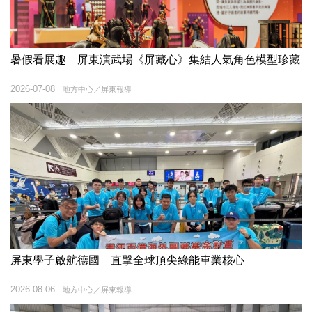
暑假看展趣 屏東演武場《屏藏心》集結人氣角色模型珍藏
2026-07-08
地方中心／屏東報導
屏東學子啟航德國 直擊全球頂尖綠能車業核心
2026-08-06
地方中心／屏東報導