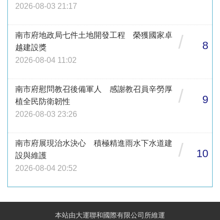
2026-08-03 21:17
南市府地政局七件土地開發工程 榮獲國家卓
/
8
越建設獎
2026-08-04 11:02
南市府慰問教召後備軍人 感謝教召員辛勞厚
/
9
植全民防衛韌性
2026-08-03 23:26
南市府展現治水決心 積極精進雨水下水道建
/
10
設與維護
2026-08-04 20:52
本站由大運聯和國際有限公司所維運