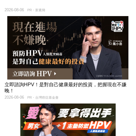
2026-08-06
PR・新素簡
立即諮詢HPV！是對自己健康最好的投資，把握現在不嫌
晚！
2026-08-06
PR・台灣癌症基金會