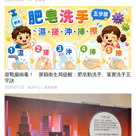
PR・新素簡
迎戰腸病毒！ 屏縣衛生局提醒：肥皂勤洗手、落實洗手五
字訣
2026-07-23
地方中心／屏東報導