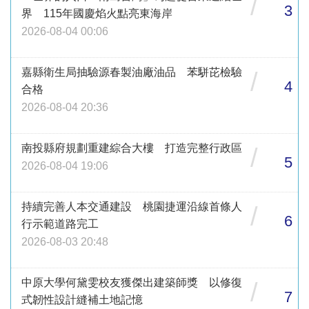
/
3
界 115年國慶焰火點亮東海岸
2026-08-04 00:06
嘉縣衛生局抽驗源春製油廠油品 苯駢芘檢驗
/
4
合格
2026-08-04 20:36
南投縣府規劃重建綜合大樓 打造完整行政區
/
5
2026-08-04 19:06
持續完善人本交通建設 桃園捷運沿線首條人
/
6
行示範道路完工
2026-08-03 20:48
中原大學何黛雯校友獲傑出建築師獎 以修復
/
7
式韌性設計縫補土地記憶