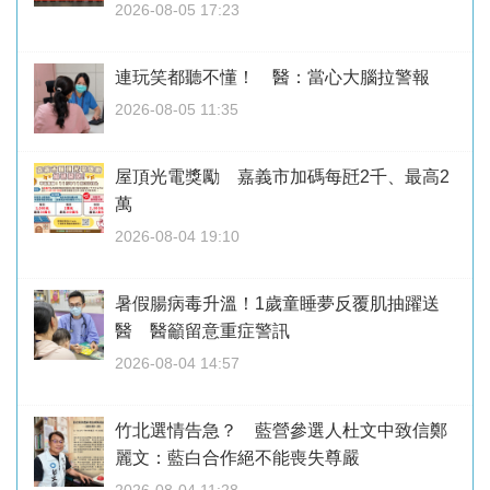
2026-08-05 17:23
連玩笑都聽不懂！ 醫：當心大腦拉警報
2026-08-05 11:35
屋頂光電獎勵 嘉義市加碼每瓩2千、最高2
萬
2026-08-04 19:10
暑假腸病毒升溫！1歲童睡夢反覆肌抽躍送
醫 醫籲留意重症警訊
2026-08-04 14:57
竹北選情告急？ 藍營參選人杜文中致信鄭
麗文：藍白合作絕不能喪失尊嚴
2026-08-04 11:28