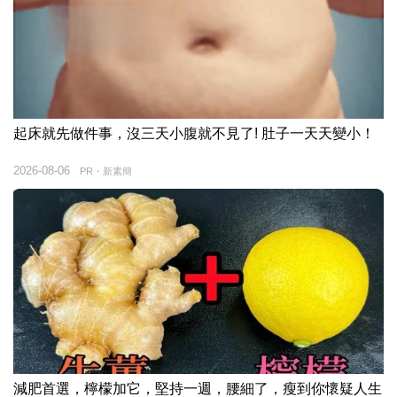
起床就先做件事，沒三天小腹就不見了! 肚子一天天變小！
2026-08-06
PR・新素簡
減肥首選，檸檬加它，堅持一週，腰細了，瘦到你懷疑人生