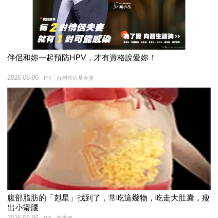
伴侶和妳一起預防HPV，才有資格說愛妳！
2026-08-06
PR・台灣癌症基金會
腹部脂肪的「剋星」找到了，常吃這幾物，吃走大肚囊，瘦
出小蠻腰
2026-08-06