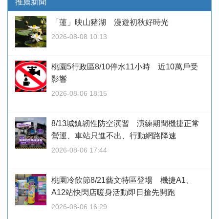
推薦新聞
「蓮」映山豬湖 漫遊初秋好時光
2026-08-08 10:13
桃園5行政區8/10停水11小時 近10萬戶受
影響
2026-08-06 18:15
8/13城鎮韌性防空演習 演練期間機捷正常
營運、車站只進不出、行動網路降速
2026-08-06 17:44
桃園冷飲節8/21藝文特區登場 機捷A1、
A12站快閃店暖身活動即日搶先開跑
2026-08-06 16:29