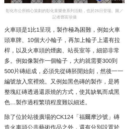
彰化市公所精心策劃的彰化童樂會系列活動，也於26日登場。圖／
記者鄧富珍攝
火車頭是1比1呈現，製作極為困難，例如火車
頭車牌、10個大小輪子，再加上輪子上還有拉
桿，以及火車頭的煙囪、站長室等，細節非常
多。例如像製作一個輪子，大約就需要300到
500片磚組成，必須先從磚胚開始刻，然後一一
編號放入窯裡燒。又例如黑色磚的製作，是將
整塊紅磚透過還原燒的方式，使其缺氧而成黑
色…製作過程繁瑣程度難以細述。
除了位於站後廣場的CK124「福爾摩沙號」磚
造火車頭公共藝術作品之外，還有分別設置於