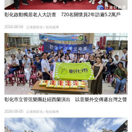
彰化啟動獨居老人大訪查 720名關懷員2年訪遍5.2萬戶
2026-08-06
記者鄧富珍／彰化報導
彰化市立管弦樂團赴紐西蘭演出 以音樂外交傳遞台灣之聲
2026-08-05
記者鄧富珍／彰化報導