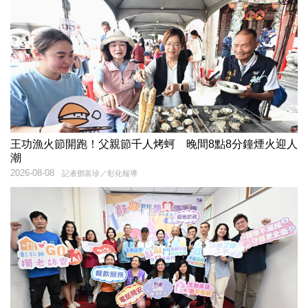
王功漁火節開跑！父親節千人烤蚵 晚間8點8分鐘煙火迎人
潮
2026-08-08
記者鄧富珍／彰化報導