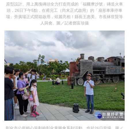
原型設計、用上萬塊磚頭全力打造而成的「福爾摩沙號」磚造火車
頭，26日下午5點，在甫完工（尚末正式啟用）的「扇形車庫停車
場」旁廣場正式開箱啟用，炫麗亮相！縣長王惠美、市長林世賢等
人與會。圖／記者鄧富珍攝
彰化市公所精心策劃的彰化童樂會系列活動，也於26日登場。圖／