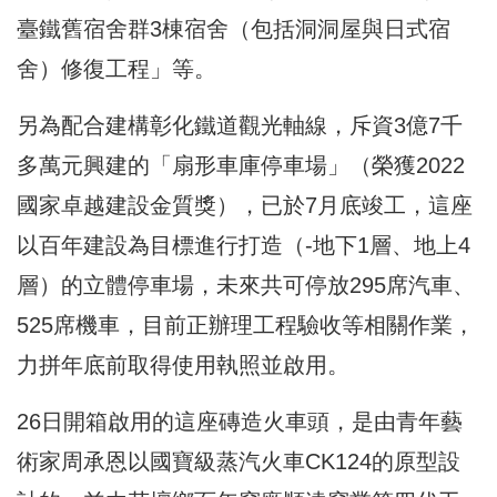
臺鐵舊宿舍群3棟宿舍（包括洞洞屋與日式宿
舍）修復工程」等。
另為配合建構彰化鐵道觀光軸線，斥資3億7千
多萬元興建的「扇形車庫停車場」（榮獲2022
國家卓越建設金質獎），已於7月底竣工，這座
以百年建設為目標進行打造（-地下1層、地上4
層）的立體停車場，未來共可停放295席汽車、
525席機車，目前正辦理工程驗收等相關作業，
力拼年底前取得使用執照並啟用。
26日開箱啟用的這座磚造火車頭，是由青年藝
術家周承恩以國寶級蒸汽火車CK124的原型設