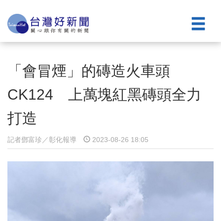
「會冒煙」的磚造火車頭
CK124 上萬塊紅黑磚頭全力
打造
記者鄧富珍／彰化報導
2023-08-26 18:05