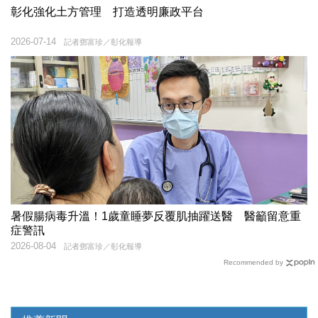
彰化強化土方管理 打造透明廉政平台
2026-07-14
記者鄧富珍／彰化報導
暑假腸病毒升溫！1歲童睡夢反覆肌抽躍送醫 醫籲留意重
症警訊
2026-08-04
記者鄧富珍／彰化報導
Recommended by