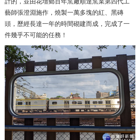
計的，並由花壇鄉百年窯廠順達窯業第四代工
藝師張澄淵施作，燒製一萬多塊的紅、黑磚
頭，歷經長達一年的時間砌建而成，完成了一
件幾乎不可能的任務！