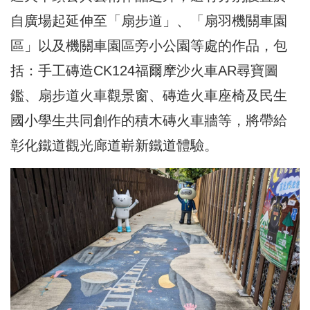
自廣場起延伸至「扇步道」、「扇羽機關車園
區」以及機關車園區旁小公園等處的作品，包
括：手工磚造CK124福爾摩沙火車AR尋寶圖
鑑、扇步道火車觀景窗、磚造火車座椅及民生
國小學生共同創作的積木磚火車牆等，將帶給
彰化鐵道觀光廊道嶄新鐵道體驗。