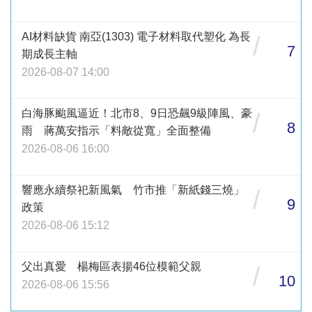
AI材料缺貨 南亞(1303) 電子材料取代塑化 為長
/
7
期成長主軸
2026-08-07 14:00
白海豚颱風逼近！北市8、9日恐飆9級陣風、豪
/
8
雨 蔣萬安指示「料敵從寬」全面整備
2026-08-06 16:00
響應永續祭祀新風氣 竹市推「新紙錢三燒」
/
9
政策
2026-08-06 15:12
父出真愛 楊梅區表揚46位模範父親
/
10
2026-08-06 15:56