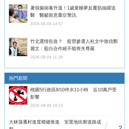
暑假腸病毒升溫！1歲童睡夢反覆肌抽躍送
醫 醫籲留意重症警訊
2026-08-04 14:57
竹北選情告急？ 藍營參選人杜文中致信鄭
麗文：藍白合作絕不能喪失尊嚴
2026-08-04 11:28
熱門新聞
桃園5行政區8/10停水11小時 近10萬戶受
影響
2026-08-06 18:15
大林蒲遷村進度穩健推進 安置地街廓道路成
/
2