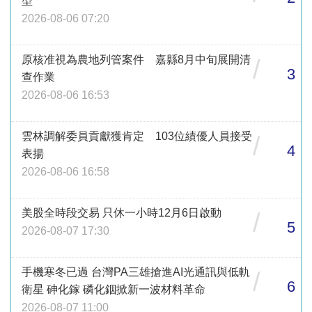
型
2026-08-06 07:20
原核准視為農地列管案件 嘉縣8月中旬展開清
/
3
查作業
2026-08-06 16:53
雲林調解委員貢獻獲肯定 103位績優人員接受
/
4
表揚
2026-08-06 16:58
美股全時段交易 只休一小時12月6日啟動
/
5
2026-08-07 17:30
手機寒冬已過 台灣PA三雄搶進AI光通訊與低軌
/
6
衛星 砷化鎵 磷化銦掀新一波材料革命
2026-08-07 11:00