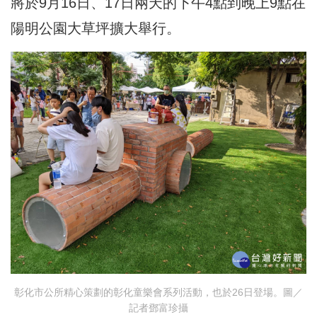
將於9月16日、17日兩天的下午4點到晚上9點在
陽明公園大草坪擴大舉行。
彰化市公所精心策劃的彰化童樂會系列活動，也於26日登場。圖／
記者鄧富珍攝