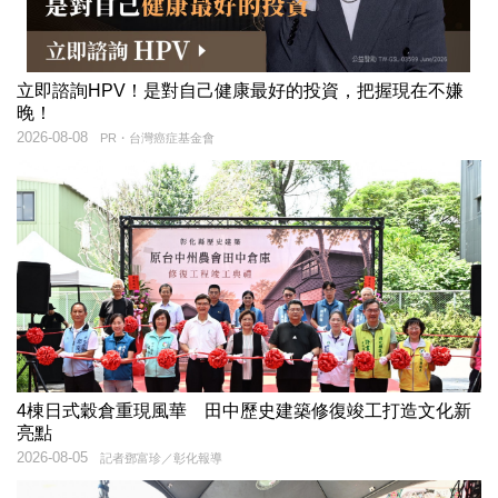
立即諮詢HPV！是對自己健康最好的投資，把握現在不嫌
晚！
2026-08-08
PR・台灣癌症基金會
4棟日式穀倉重現風華 田中歷史建築修復竣工打造文化新
亮點
2026-08-05
記者鄧富珍／彰化報導