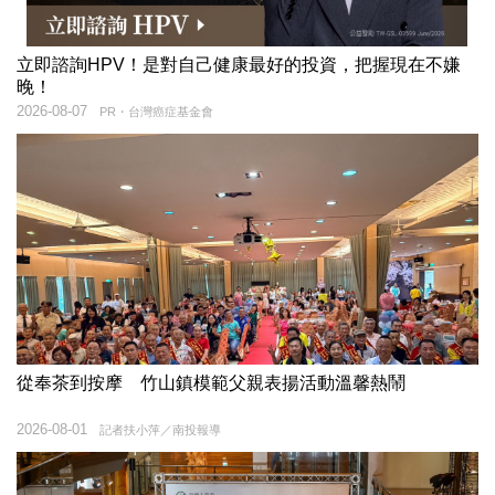
立即諮詢HPV！是對自己健康最好的投資，把握現在不嫌
晚！
2026-08-07
PR・台灣癌症基金會
從奉茶到按摩 竹山鎮模範父親表揚活動溫馨熱鬧
2026-08-01
記者扶小萍／南投報導