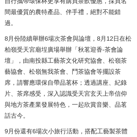
自行攜帶環保杯更享有購買茶飲優惠，採買名
間最優質的農特產品、伴手禮，絕對不能錯
過。
8月份陸續舉辦6場次茶會與論壇，8月12日在松
柏嶺受天宮廟埕廣場舉辦「秋茗迎香-茶會論
壇」，由南投縣工藝茶文化研究協會、松嶺茶
藝協會、松嶺無我茶會、鬥茶協會等擺設茶
席，請響應環保自帶品茗杯；透過講座、紀錄
片、茶席感受，深入認識受天宮玄天上帝信仰
與地方茶產業發展特色，一起欣賞音樂、品茗
話古今。
9月份還有6場次小旅行活動，搭配工藝製茶體