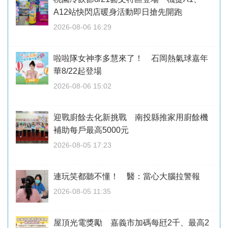
A12站快閃店暖身活動即日搶先開跑
2026-08-06 16:29
啦啦隊女神李多慧來了！ 石岡熱氣球嘉年
華8/22起登場
2026-08-06 15:02
迎戰廚餘去化新挑戰 南投縣推家用廚餘機
補助每戶最高5000元
2026-08-05 17:23
連玩笑都聽不懂！ 醫：當心大腦拉警報
2026-08-05 11:35
屋頂光電獎勵 嘉義市加碼每瓩2千、最高2