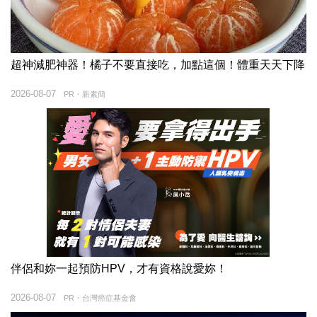
超神減肥神器！橘子不要直接吃，加點這個！體重天天下降
2026-08-07
PR・新素簡
伴侶和妳一起預防HPV，才有資格說愛妳！
2026-08-07
PR・台灣癌症基金會