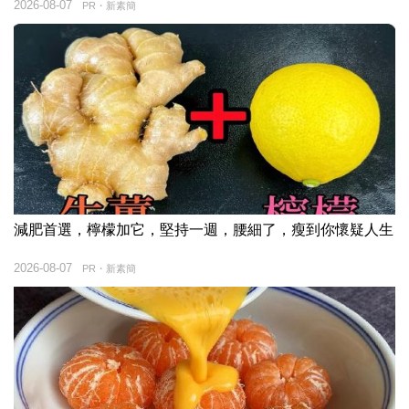
2026-08-07
PR・新素簡
減肥首選，檸檬加它，堅持一週，腰細了，瘦到你懷疑人生
2026-08-07
PR・新素簡