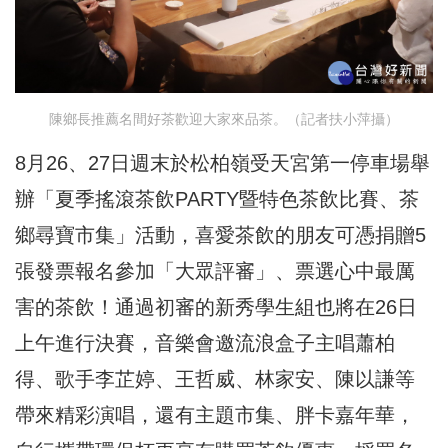
陳鄉長推薦名間好茶歡迎大家來品茶。（記者扶小萍攝）
8月26、27日週末於松柏嶺受天宮第一停車場舉
辦「夏季搖滾茶飲PARTY暨特色茶飲比賽、茶
鄉尋寶市集」活動，喜愛茶飲的朋友可憑捐贈5
張發票報名參加「大眾評審」、票選心中最厲
害的茶飲！通過初審的新秀學生組也將在26日
上午進行決賽，音樂會邀流浪盒子主唱蕭柏
得、歌手李芷婷、王哲威、林家安、陳以謙等
帶來精彩演唱，還有主題市集、胖卡嘉年華，