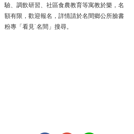
驗、調飲研習、社區食農教育等寓教於樂，名
額有限，歡迎報名，詳情請於名間鄉公所臉書
粉專「看見˙名間」搜尋。