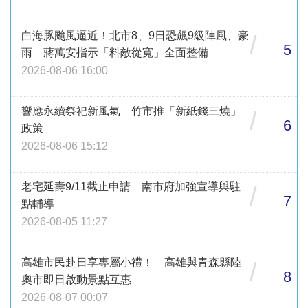
白海豚颱風逼近！北市8、9日恐飆9級陣風、豪
/
5
雨 蔣萬安指示「料敵從寬」全面整備
2026-08-06 16:00
響應永續祭祀新風氣 竹市推「新紙錢三燒」
/
6
政策
2026-08-06 15:12
老宅延壽9/11截止申請 南市府加強宣導與駐
/
7
點輔導
2026-08-05 11:27
高雄市民赴日享專屬小禮！ 高雄與青森縣陸
/
8
奧市即日啟動景點互惠
2026-08-07 00:07