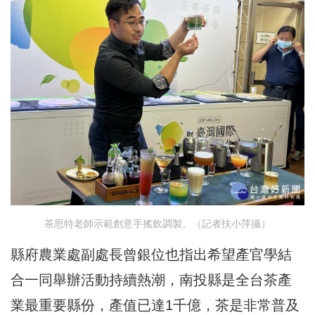
茶思特老師示範創意手搖飲調製。（記者扶小萍攝）
縣府農業處副處長曾銀位也指出希望產官學結
合一同舉辦活動持續熱潮，南投縣是全台茶產
業最重要縣份，產值已達1千億，茶是非常普及