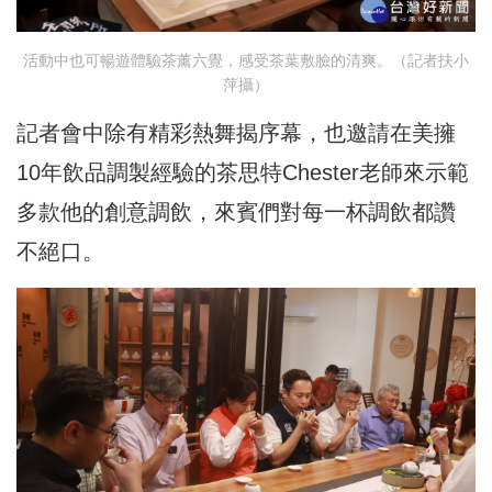
活動中也可暢遊體驗茶薰六覺，感受茶葉敷臉的清爽。（記者扶小
萍攝）
記者會中除有精彩熱舞揭序幕，也邀請在美擁
10年飲品調製經驗的茶思特Chester老師來示範
多款他的創意調飲，來賓們對每一杯調飲都讚
不絕口。