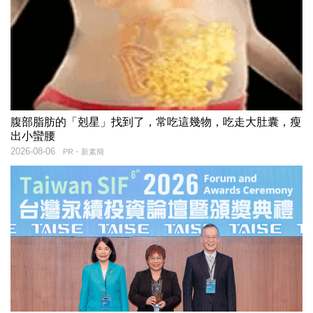
腹部脂肪的「剋星」找到了，常吃這幾物，吃走大肚囊，瘦
出小蠻腰
2026-08-06
PR・新素簡