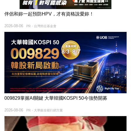
伴侶和妳一起預防HPV，才有資格說愛妳！
2026-08-06
PR・台灣癌症基金會
009829掌握AI關鍵 大華韓國KOSPI 50今強勢開募
2026-08-06
PR・大華銀全能行銷方案