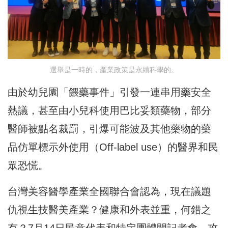
選舉是一時的，產業政策是永續科學的。
由於幼兒園「餵藥事件」引發一連串用藥安全
熱議，甚至由小兒科使用巴比妥類藥物，部分
醫師被點名裁罰，引爆可能波及其他藥物的藥
品仿單標示外使用（Off-label use）的醫界和民
眾恐慌。
台灣美容醫學產業全國聯合會認為，現在議題
仇視生技醫美產業？健康和外表並重，何錯之
有？7月14日民意代表和特定團體開記者會，攻