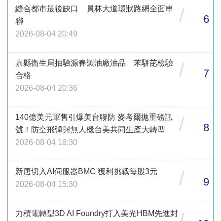
縫合都市最後缺口 員林大道環狀路網全面串
/
6
聯
2026-08-04 20:49
嘉縣衛生局抽驗源春製油廠油品 苯駢芘檢驗
/
7
合格
2026-08-04 20:36
140億美元軍售引爆美台聯防 麥考爾拋重磅訊
/
8
號！防空飛彈與無人機台美共同生產大轉型
2026-08-04 16:30
新唐切入AI伺服器BMC 獲利挑戰每股3元
/
9
2026-08-04 15:30
力積電轉型3D AI Foundry打入美光HBM先進封
/