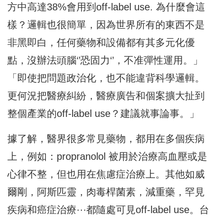
方中高達38%會用到off-label use. 為什麼會這
樣？邏輯也很簡單，因為世界所有的東西不是
非黑即白，任何藥物和設備都有其多元化優
點，沒辦法頭腦‘’恐固力‘’，不准彈性運用。」
「即使把問題政治化，也不能違背科學邏輯。
更何況把醫療糾紛，醫療廣告和個案擴大扯到
整個產業的off-label use？建議就事論事。」
據了解，醫界很多常見藥物，都用在多個疾病
上，例如：propranolol 被用於治療高血壓或是
心律不整，但也用在焦慮症治療上。其他如威
爾剛，阿斯匹靈，肉毒桿菌素，減重藥，罕見
疾病和癌症治療⋯都隨處可見off-label use。台