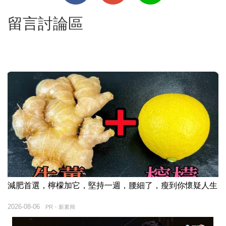
留言討論區
減肥首選，檸檬加它，堅持一週，腰細了，瘦到你懷疑人生
2026-08-06
PR・新素簡