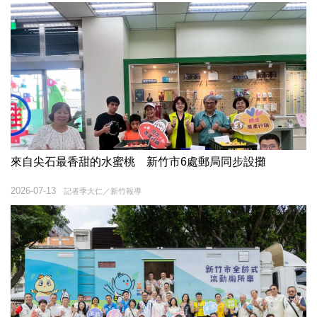
來自尖石最香甜的水蜜桃 新竹市6處郵局同步設攤
2026-07-13
記者季大仁／新竹報導