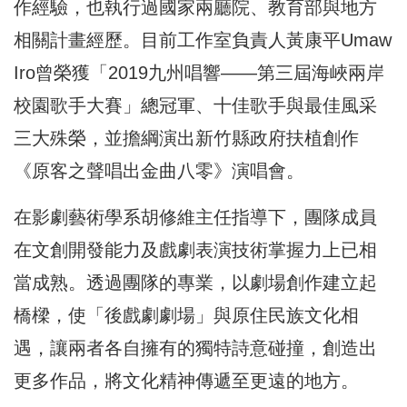
作經驗，也執行過國家兩廳院、教育部與地方
相關計畫經歷。目前工作室負責人黃康平Umaw
Iro曾榮獲「2019九州唱響——第三屆海峽兩岸
校園歌手大賽」總冠軍、十佳歌手與最佳風采
三大殊榮，並擔綱演出新竹縣政府扶植創作
《原客之聲唱出金曲八零》演唱會。
在影劇藝術學系胡修維主任指導下，團隊成員
在文創開發能力及戲劇表演技術掌握力上已相
當成熟。透過團隊的專業，以劇場創作建立起
橋樑，使「後戲劇劇場」與原住民族文化相
遇，讓兩者各自擁有的獨特詩意碰撞，創造出
更多作品，將文化精神傳遞至更遠的地方。