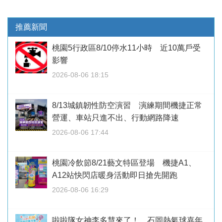
推薦新聞
桃園5行政區8/10停水11小時 近10萬戶受
影響
2026-08-06 18:15
8/13城鎮韌性防空演習 演練期間機捷正常
營運、車站只進不出、行動網路降速
2026-08-06 17:44
桃園冷飲節8/21藝文特區登場 機捷A1、
A12站快閃店暖身活動即日搶先開跑
2026-08-06 16:29
啦啦隊女神李多慧來了！ 石岡熱氣球嘉年