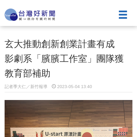
玄大推動創新創業計畫有成
影劇系「臏臏工作室」團隊獲
教育部補助
記者季大仁／新竹報導
2023-05-04 13:40