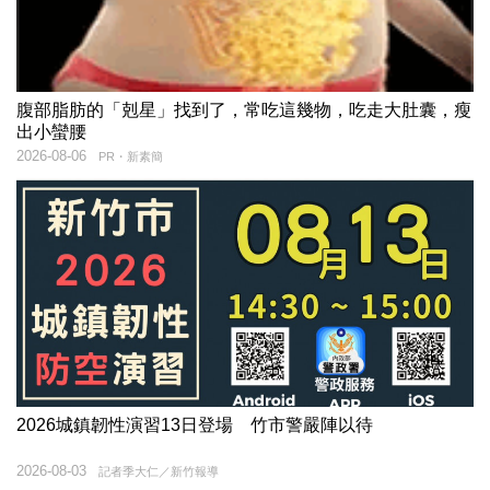
腹部脂肪的「剋星」找到了，常吃這幾物，吃走大肚囊，瘦
出小蠻腰
2026-08-06
PR・新素簡
2026城鎮韌性演習13日登場 竹市警嚴陣以待
2026-08-03
記者季大仁／新竹報導