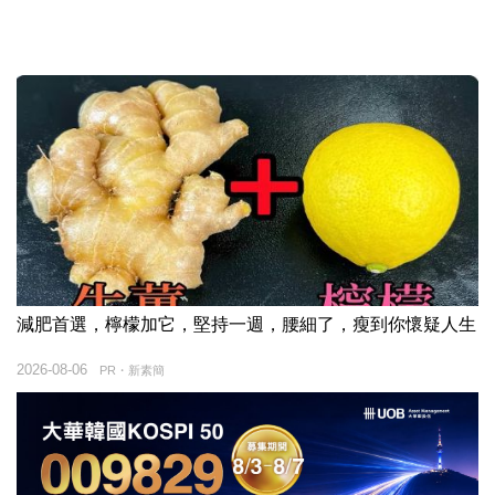
減肥首選，檸檬加它，堅持一週，腰細了，瘦到你懷疑人生
2026-08-06
PR・新素簡