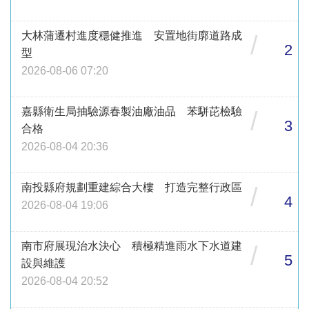
大林蒲遷村進度穩健推進 安置地街廓道路成
/
2
型
2026-08-06 07:20
嘉縣衛生局抽驗源春製油廠油品 苯駢芘檢驗
/
3
合格
2026-08-04 20:36
南投縣府規劃重建綜合大樓 打造完整行政區
/
4
2026-08-04 19:06
南市府展現治水決心 積極精進雨水下水道建
/
5
設與維護
2026-08-04 20:52