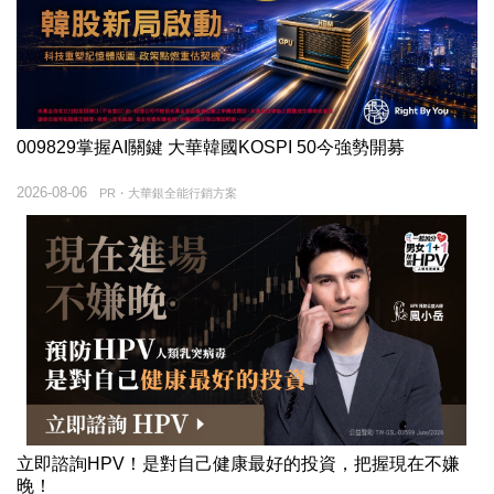
009829掌握AI關鍵 大華韓國KOSPI 50今強勢開募
2026-08-06
PR・大華銀全能行銷方案
立即諮詢HPV！是對自己健康最好的投資，把握現在不嫌
晚！