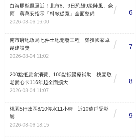
白海豚颱風逼近！北市8、9日恐飆9級陣風、豪
/
6
雨 蔣萬安指示「料敵從寬」全面整備
2026-08-06 16:00
南市府地政局七件土地開發工程 榮獲國家卓
/
7
越建設獎
2026-08-04 11:02
200點抵農會消費、100點抵醫療補助 桃園敬
/
8
老愛心卡116年起全面擴大
2026-08-04 11:07
桃園5行政區8/10停水11小時 近10萬戶受影
/
9
響
2026-08-06 18:15