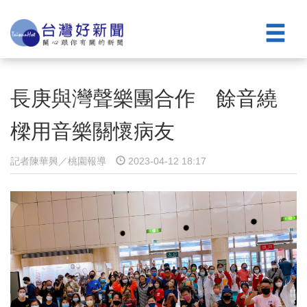
長庚與灣聲樂團合作 餘音繞
樑用音樂關懷病友
記者陳華興／桃園報導
2023-04-12 18:17