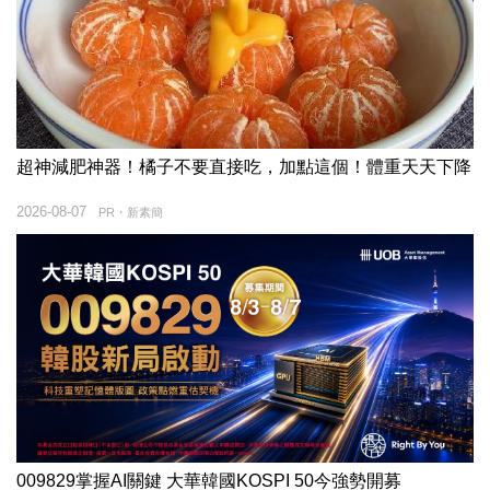
超神減肥神器！橘子不要直接吃，加點這個！體重天天下降
2026-08-07
PR・新素簡
009829掌握AI關鍵 大華韓國KOSPI 50今強勢開募