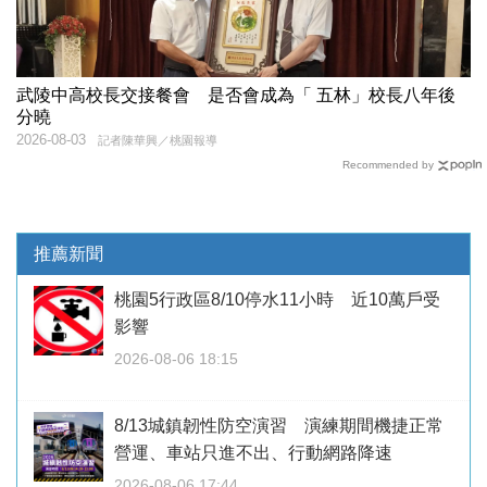
武陵中高校長交接餐會 是否會成為「 五林」校長八年後
分曉
2026-08-03
記者陳華興／桃園報導
Recommended by
推薦新聞
桃園5行政區8/10停水11小時 近10萬戶受
影響
2026-08-06 18:15
8/13城鎮韌性防空演習 演練期間機捷正常
營運、車站只進不出、行動網路降速
2026-08-06 17:44