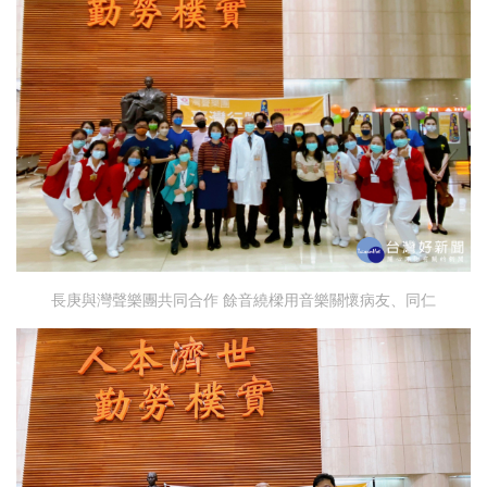
長庚與灣聲樂團共同合作 餘音繞樑用音樂關懷病友、同仁