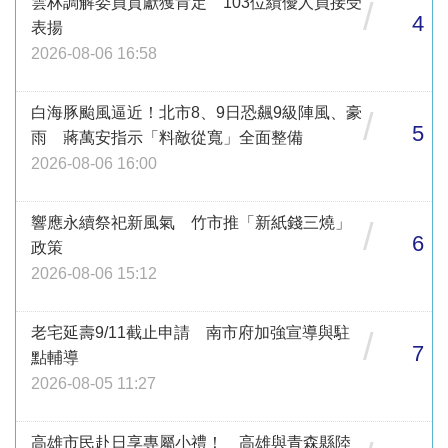
雲林調解委員貢獻獲肯定 103位績優人員接受
/
4
表揚
2026-08-06 16:58
白海豚颱風逼近！北市8、9日恐飆9級陣風、豪
/
5
雨 蔣萬安指示「料敵從寬」全面整備
2026-08-06 16:00
響應永續祭祀新風氣 竹市推「新紙錢三燒」
/
6
政策
2026-08-06 15:12
老宅延壽9/11截止申請 南市府加強宣導與駐
/
7
點輔導
2026-08-05 11:27
高雄市民赴日享專屬小禮！ 高雄與青森縣陸