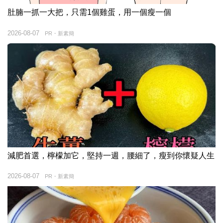
肚腩一抓一大把，只需1個雞蛋，用一個瘦一個
2026-08-07
PR・新素簡
減肥首選，檸檬加它，堅持一週，腰細了，瘦到你懷疑人生
2026-08-07
PR・新素簡