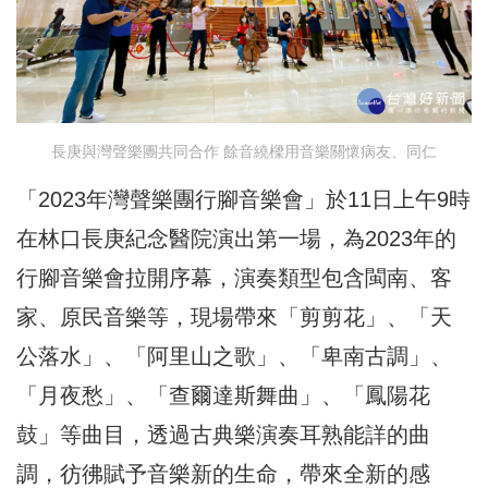
長庚與灣聲樂團共同合作 餘音繞樑用音樂關懷病友、同仁
「2023年灣聲樂團行腳音樂會」於11日上午9時
在林口長庚紀念醫院演出第一場，為2023年的
行腳音樂會拉開序幕，演奏類型包含閩南、客
家、原民音樂等，現場帶來「剪剪花」、「天
公落水」、「阿里山之歌」、「卑南古調」、
「月夜愁」、「查爾達斯舞曲」、「鳳陽花
鼓」等曲目，透過古典樂演奏耳熟能詳的曲
調，彷彿賦予音樂新的生命，帶來全新的感