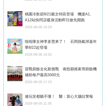
桃園冷飲節8/21藝文特區登場 機捷A1、
A12站快閃店暖身活動即日搶先開跑
2026-08-06 16:29
啦啦隊女神李多慧來了！ 石岡熱氣球嘉年
華8/22起登場
2026-08-06 15:02
迎戰廚餘去化新挑戰 南投縣推家用廚餘機
補助每戶最高5000元
2026-08-05 17:23
連玩笑都聽不懂！ 醫：當心大腦拉警報
2026-08-05 11:35