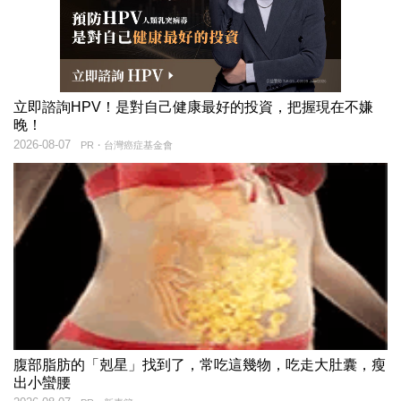
立即諮詢HPV！是對自己健康最好的投資，把握現在不嫌
晚！
2026-08-07
PR・台灣癌症基金會
腹部脂肪的「剋星」找到了，常吃這幾物，吃走大肚囊，瘦
出小蠻腰