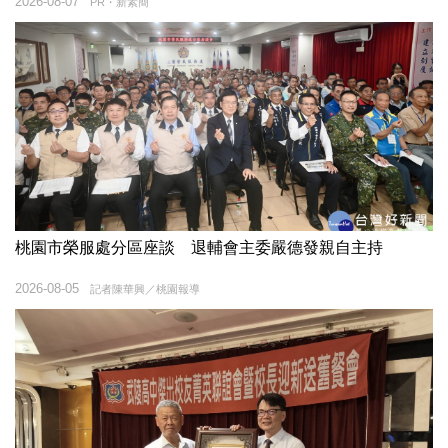
2026-08-07
PR・新素簡
桃園市榮服處分區座談 退輔會主委嚴德發親自主持
2026-08-05
記者陳華興／桃園報導