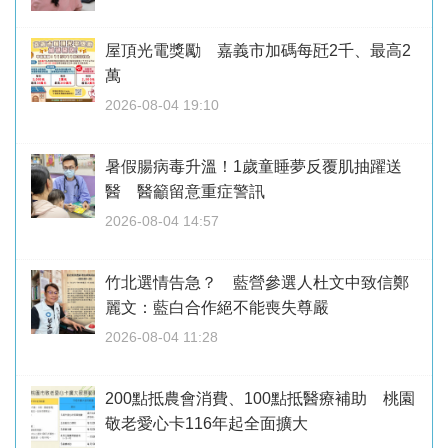
屋頂光電獎勵 嘉義市加碼每瓩2千、最高2
萬
2026-08-04 19:10
暑假腸病毒升溫！1歲童睡夢反覆肌抽躍送
醫 醫籲留意重症警訊
2026-08-04 14:57
竹北選情告急？ 藍營參選人杜文中致信鄭
麗文：藍白合作絕不能喪失尊嚴
2026-08-04 11:28
200點抵農會消費、100點抵醫療補助 桃園
敬老愛心卡116年起全面擴大