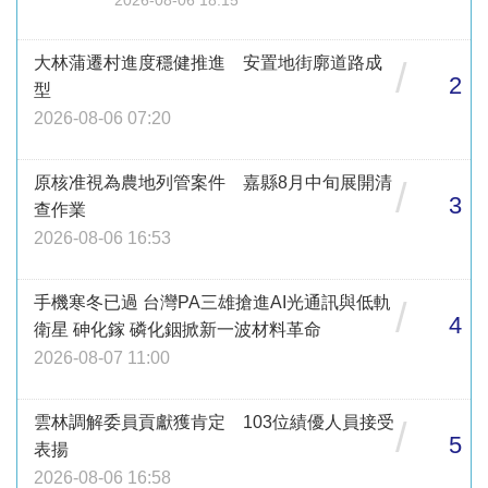
2026-08-06 18:15
大林蒲遷村進度穩健推進 安置地街廓道路成
/
2
型
2026-08-06 07:20
原核准視為農地列管案件 嘉縣8月中旬展開清
/
3
查作業
2026-08-06 16:53
手機寒冬已過 台灣PA三雄搶進AI光通訊與低軌
/
4
衛星 砷化鎵 磷化銦掀新一波材料革命
2026-08-07 11:00
雲林調解委員貢獻獲肯定 103位績優人員接受
/
5
表揚
2026-08-06 16:58