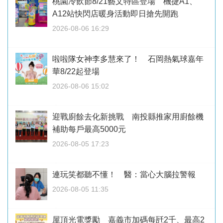
桃園冷飲節8/21藝文特區登場 機捷A1、
A12站快閃店暖身活動即日搶先開跑
2026-08-06 16:29
啦啦隊女神李多慧來了！ 石岡熱氣球嘉年
華8/22起登場
2026-08-06 15:02
迎戰廚餘去化新挑戰 南投縣推家用廚餘機
補助每戶最高5000元
2026-08-05 17:23
連玩笑都聽不懂！ 醫：當心大腦拉警報
2026-08-05 11:35
屋頂光電獎勵 嘉義市加碼每瓩2千、最高2