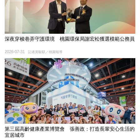
深夜穿梭巷弄守護環境 桃園環保局謝宏松獲選模範公務員
2026-07-31
記者黃駿騏／桃園報導
第三屆高齡健康產業博覽會 張善政：打造長輩安心生活的
宜居城市