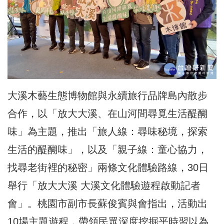
大溪木藝生態博物館與永續旅行品牌島內散步
合作，以「放大大溪、在山河間尋覓生活醍醐
味」為主題，推出「旅人線：尋味秘境，探索
生活的醍醐味」，以及「親子線：童心協力，
找尋老街裡的秘密」兩條文化體驗路線，30日
舉行「放大大溪 大溪文化體驗遊程啟動記者
會」。桃園市副市長蘇俊賓與會指出，活動出
10場主題遊程，帶領民眾深度挖掘平時習以為