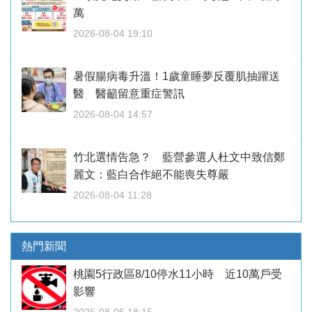
萬
2026-08-04 19:10
暑假腸病毒升溫！1歲童睡夢反覆肌抽躍送
醫 醫籲留意重症警訊
2026-08-04 14:57
竹北選情告急？ 藍營參選人杜文中致信鄭
麗文：藍白合作絕不能喪失尊嚴
2026-08-04 11:28
熱門新聞
桃園5行政區8/10停水11小時 近10萬戶受
影響