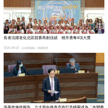
長者活躍老化北區競賽再創佳績 桃市勇奪4項大獎
2026-08-03
記者黃駿騏／桃園報導
張善政施政報告 六大面向推進市政打造桃園成為「改變臺