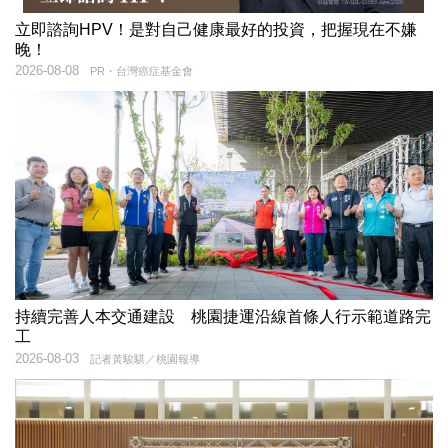
立即諮詢HPV！是對自己健康最好的投資，把握現在不嫌
晚！
2026-08-08
PR・台灣癌症基金會
持續完善人本交通建設 桃園捷運沿線首條人行示範道路完
工
2026-08-03
記者黃駿騏／桃園報導