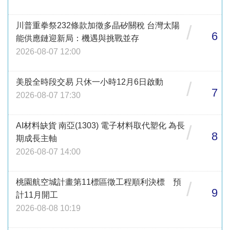
川普重拳祭232條款加徵多晶矽關稅 台灣太陽
/
6
能供應鏈迎新局：機遇與挑戰並存
2026-08-07 12:00
美股全時段交易 只休一小時12月6日啟動
/
7
2026-08-07 17:30
AI材料缺貨 南亞(1303) 電子材料取代塑化 為長
/
8
期成長主軸
2026-08-07 14:00
桃園航空城計畫第11標區徵工程順利決標 預
/
9
計11月開工
2026-08-08 10:19