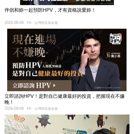
伴侶和妳一起預防HPV，才有資格說愛妳！
2026-08-08
PR・台灣癌症基金會
立即諮詢HPV！是對自己健康最好的投資，把握現在不嫌
晚！
2026-08-08
PR・台灣癌症基金會