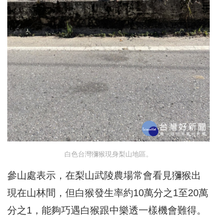
白色台灣獼猴現身梨山地區。
參山處表示，在梨山武陵農場常會看見獼猴出
現在山林間，但白猴發生率約10萬分之1至20萬
分之1，能夠巧遇白猴跟中樂透一樣機會難得。