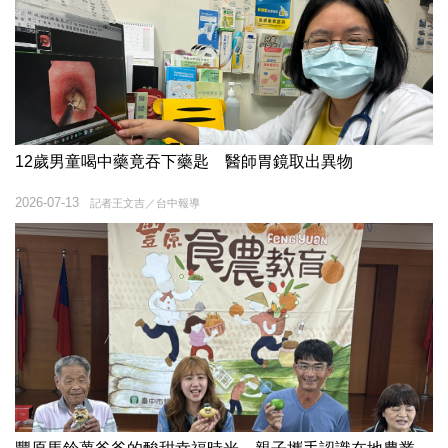
12歲男童喝中藥竟吞下藥匙 醫師胃鏡取出異物
2026-07-13
記者王文吉／台中報導