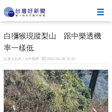
白獼猴現蹤梨山 跟中樂透機
率一樣低
記者王文吉／台中報導
2023-01-30 15:15