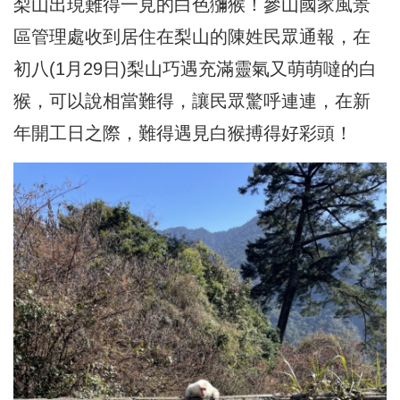
梨山出現難得一見的白色獼猴！參山國家風景
區管理處收到居住在梨山的陳姓民眾通報，在
初八(1月29日)梨山巧遇充滿靈氣又萌萌噠的白
猴，可以說相當難得，讓民眾驚呼連連，在新
年開工日之際，難得遇見白猴搏得好彩頭！