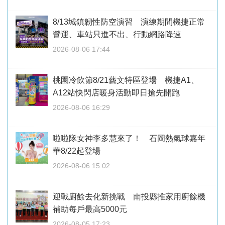
8/13城鎮韌性防空演習 演練期間機捷正常
營運、車站只進不出、行動網路降速
2026-08-06 17:44
桃園冷飲節8/21藝文特區登場 機捷A1、
A12站快閃店暖身活動即日搶先開跑
2026-08-06 16:29
啦啦隊女神李多慧來了！ 石岡熱氣球嘉年
華8/22起登場
2026-08-06 15:02
迎戰廚餘去化新挑戰 南投縣推家用廚餘機
補助每戶最高5000元
2026-08-05 17:23