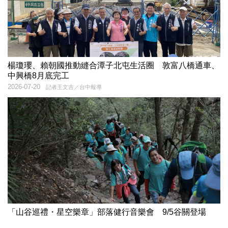
楊瓊瓔、賴朝國推動縫合潭子北屯生活圈 敦富八橋通車、
中興橋8月底完工
2026-07-20
記者王文吉／台中報導
「山谷巡禮・星空樂章」部落健行音樂會 9/5谷關登場