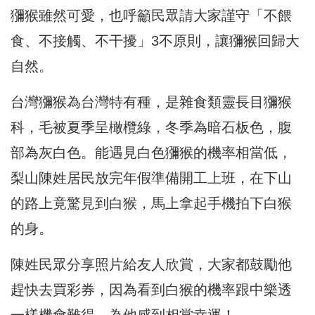
獼猴雖然可愛，也呼籲民眾請大家謹守「不餵
食、不接觸、不干擾」3不原則，讓獼猴回歸大
自然。
台灣獼猴為台灣特有種，是雜食類靈長目獼猴
科，毛被夏季呈橄欖綠，冬季為暗石板色，腹
部為灰白色。能遇見白色獼猴的機率相當低，
梨山陳姓居民放完年假準備開工上班，在下山
的路上竟驚見到白猴，馬上拿起手機拍下白猴
的身。
陳姓民眾分享照片給友人欣賞，大家都鼓勵他
趕快去買彩券，因為看到白猴的機率跟中樂透
一樣機會難得，為他感到相當幸運！