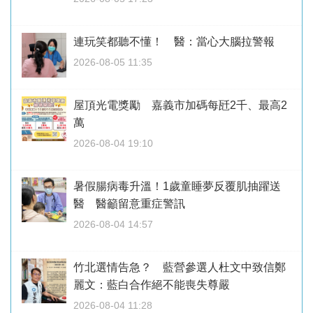
連玩笑都聽不懂！ 醫：當心大腦拉警報
2026-08-05 11:35
屋頂光電獎勵 嘉義市加碼每瓩2千、最高2
萬
2026-08-04 19:10
暑假腸病毒升溫！1歲童睡夢反覆肌抽躍送
醫 醫籲留意重症警訊
2026-08-04 14:57
竹北選情告急？ 藍營參選人杜文中致信鄭
麗文：藍白合作絕不能喪失尊嚴
2026-08-04 11:28