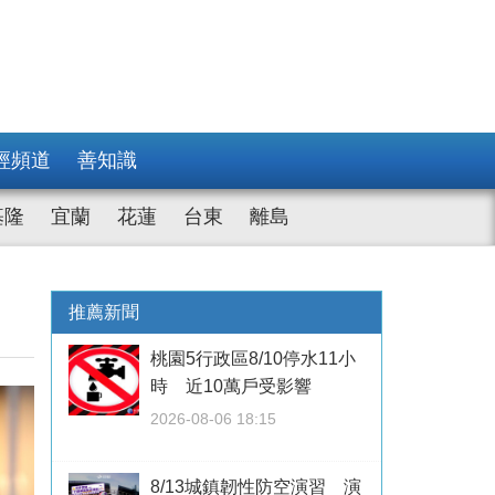
經頻道
善知識
基隆
宜蘭
花蓮
台東
離島
推薦新聞
桃園5行政區8/10停水11小
時 近10萬戶受影響
2026-08-06 18:15
8/13城鎮韌性防空演習 演