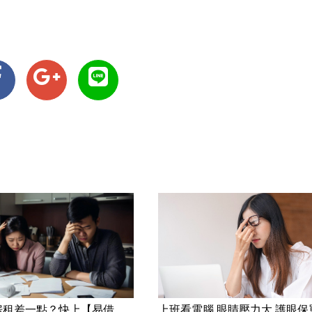
房租差一點？快上【易借
上班看電腦 眼睛壓力大 護眼保