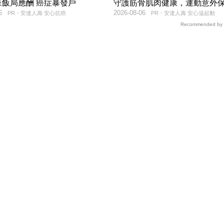
班飯局應酬 癌症暴發戶
守護筋骨肌肉健康，運動意外
6
2026-08-06
PR・安達人壽 安心抗癌
PR・安達人壽 安心溢起動
Recommended by