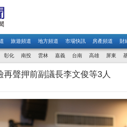
道
旅遊頻道
地方頻道
市場快訊
房產頻道
財
彰化
南投
雲林
嘉義
台南
高雄
屏東
檢再聲押前副議長李文俊等3人