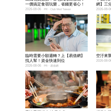
一價搞定食宿玩樂，省錢更省心！
網】三
2026-08-06
2026-08-0
PR・Club Med Taiwan
臨時需要小額週轉？上【易借網】
空汙來
找人幫！資金快速到位
2026-08-0
2026-08-06
PR・易借網