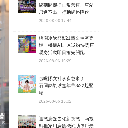
練期間機捷正常營運、車站
只進不出、行動網路降速
2026-08-06 17:44
桃園冷飲節8/21藝文特區登
場 機捷A1、A12站快閃店
暖身活動即日搶先開跑
2026-08-06 16:29
啦啦隊女神李多慧來了！
石岡熱氣球嘉年華8/22起登
場
2026-08-06 15:02
迎戰廚餘去化新挑戰 南投
縣推家用廚餘機補助每戶最