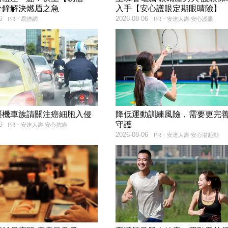
分鐘解決燃眉之急
入手【安心護眼定期眼睛險】
6
2026-08-06
PR・易借網
PR・安達人壽 安心護眼
襲機車族請關注癌細胞入侵
降低運動訓練風險，需要更完
守護
6
PR・安達人壽 安心抗癌
2026-08-06
PR・安達人壽 安心溢起動