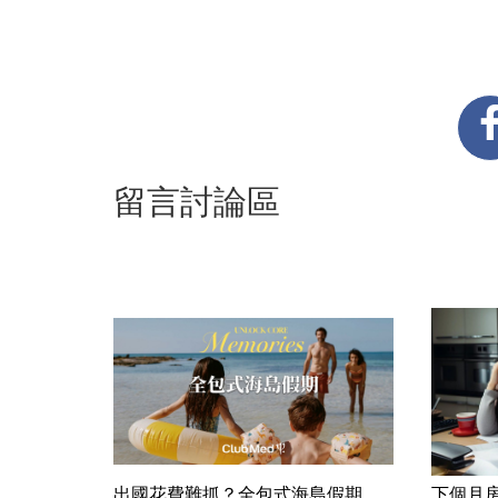
留言討論區
出國花費難抓？全包式海島假期，
下個月