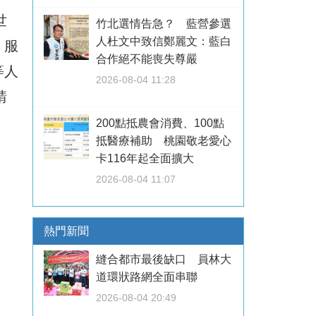
世
竹北選情告急？ 藍營參選
人杜文中致信鄭麗文：藍白
、服
合作絕不能喪失尊嚴
等人
2026-08-04 11:28
請
200點抵農會消費、100點
抵醫療補助 桃園敬老愛心
卡116年起全面擴大
2026-08-04 11:07
熱門新聞
縫合都市最後缺口 員林大
道環狀路網全面串聯
2026-08-04 20:49