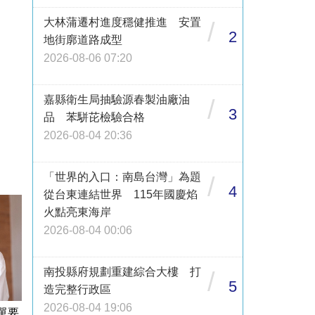
大林蒲遷村進度穩健推進 安置
/
2
地街廓道路成型
2026-08-06 07:20
嘉縣衛生局抽驗源春製油廠油
/
3
品 苯駢芘檢驗合格
2026-08-04 20:36
「世界的入口：南島台灣」為題
/
4
從台東連結世界 115年國慶焰
火點亮東海岸
2026-08-04 00:06
南投縣府規劃重建綜合大樓 打
/
5
造完整行政區
2026-08-04 19:06
單要