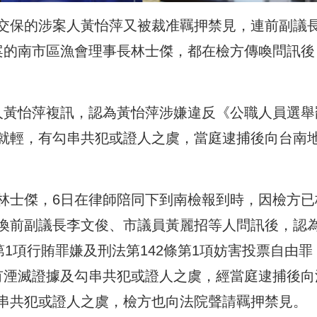
交保的涉案人黃怡萍又被裁准羈押禁見，連前副議
案的南市區漁會理事長林士傑，都在檢方傳喚問訊後
人黃怡萍複訊，認為黃怡萍涉嫌違反《公職人員選舉
就輕，有勾串共犯或證人之虞，當庭逮捕後向台南
林士傑，6日在律師陪同下到南檢報到時，因檢方已
喚前副議長李文俊、市議員黃麗招等人問訊後，認
第1項行賄罪嫌及刑法第142條第1項妨害投票自由罪
有湮滅證據及勾串共犯或證人之虞，經當庭逮捕後向
串共犯或證人之虞，檢方也向法院聲請羈押禁見。