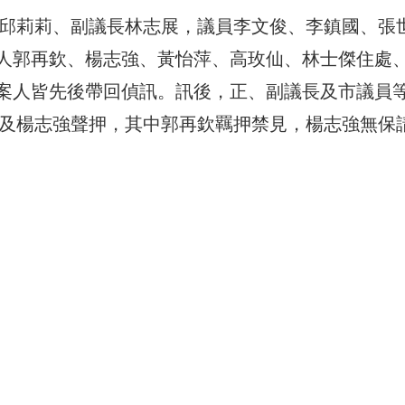
長邱莉莉、副議長林志展，議員李文俊、李鎮國、張
人郭再欽、楊志強、黃怡萍、高玫仙、林士傑住處
案人皆先後帶回偵訊。訊後，正、副議長及市議員
欽及楊志強聲押，其中郭再欽羈押禁見，楊志強無保