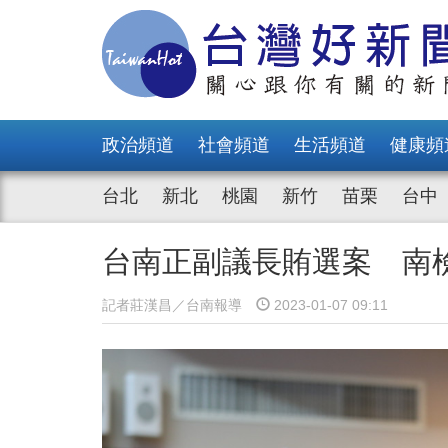
政治頻道
社會頻道
生活頻道
健康頻
台北
新北
桃園
新竹
苗栗
台中
台南正副議長賄選案 南
記者莊漢昌／台南報導
2023-01-07 09:11