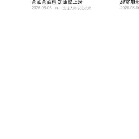
高油高酒精 加速癌上身
經常加
2026-08-06
2026-08-0
PR・安達人壽 安心抗癌