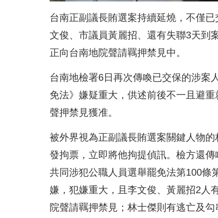
台南正副議長賄選案持續延燒，不僅已
文俊、市議員黃麗招、還有失聯3天到
正向台南地院聲請羈押禁見中。
台南地檢署6日再次傳喚已交保的涉案
免法》嫌疑重大，供述前後不一且避重
聲押禁見獲准。
被外界視為正副議長賄選案關鍵人物的
發拘票，立即將他拘提偵訊。檢方還傳
共同涉犯公職人員選舉罷免法第100條
嫌，犯嫌重大，且李文俊、黃麗招2人
院聲請羈押禁見；林士傑則有逃亡及勾