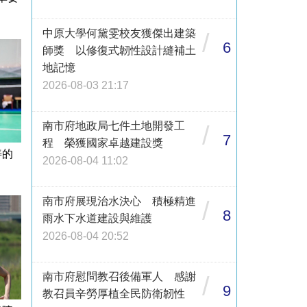
中原大學何黛雯校友獲傑出建築
/
6
師獎 以修復式韌性設計縫補土
地記憶
2026-08-03 21:17
南市府地政局七件土地開發工
/
7
程 榮獲國家卓越建設獎
善的
2026-08-04 11:02
南市府展現治水決心 積極精進
/
8
雨水下水道建設與維護
2026-08-04 20:52
南市府慰問教召後備軍人 感謝
/
9
教召員辛勞厚植全民防衛韌性