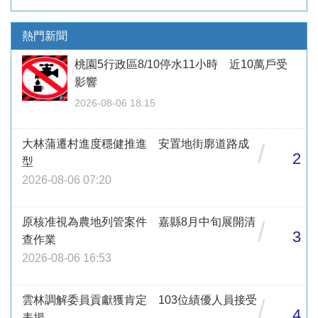
熱門新聞
桃園5行政區8/10停水11小時 近10萬戶受
影響
2026-08-06 18:15
大林蒲遷村進度穩健推進 安置地街廓道路成
/
2
型
2026-08-06 07:20
原核准視為農地列管案件 嘉縣8月中旬展開清
/
3
查作業
2026-08-06 16:53
雲林調解委員貢獻獲肯定 103位績優人員接受
/
4
表揚