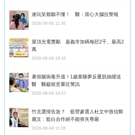
連玩笑都聽不懂！ 醫：當心大腦拉警報
2026-08-05 11:35
屋頂光電獎勵 嘉義市加碼每瓩2千、最高2
萬
2026-08-04 19:10
暑假腸病毒升溫！1歲童睡夢反覆肌抽躍送
醫 醫籲留意重症警訊
2026-08-04 14:57
竹北選情告急？ 藍營參選人杜文中致信鄭
麗文：藍白合作絕不能喪失尊嚴
2026-08-04 11:28