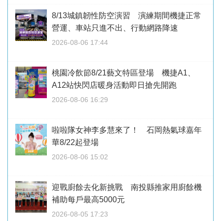
8/13城鎮韌性防空演習 演練期間機捷正常
營運、車站只進不出、行動網路降速
2026-08-06 17:44
桃園冷飲節8/21藝文特區登場 機捷A1、
A12站快閃店暖身活動即日搶先開跑
2026-08-06 16:29
啦啦隊女神李多慧來了！ 石岡熱氣球嘉年
華8/22起登場
2026-08-06 15:02
迎戰廚餘去化新挑戰 南投縣推家用廚餘機
補助每戶最高5000元
2026-08-05 17:23