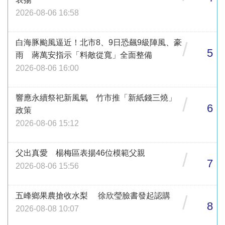
2026-08-06 16:58
白海豚颱風逼近！北市8、9日恐飆9級陣風、豪
/
5
雨 蔣萬安指示「料敵從寬」全面整備
2026-08-06 16:00
響應永續祭祀新風氣 竹市推「新紙錢三燒」
/
6
政策
2026-08-06 15:12
父出真愛 楊梅區表揚46位模範父親
/
7
2026-08-06 15:56
五峰鄉果農搶收水梨 徐欣瑩臉書發起認購
/
8
2026-08-08 10:07