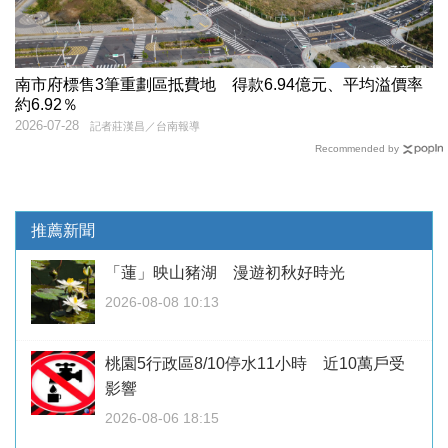
南市府標售3筆重劃區抵費地 得款6.94億元、平均溢價率
約6.92％
2026-07-28
記者莊漢昌／台南報導
Recommended by
推薦新聞
「蓮」映山豬湖 漫遊初秋好時光
2026-08-08 10:13
桃園5行政區8/10停水11小時 近10萬戶受
影響
2026-08-06 18:15