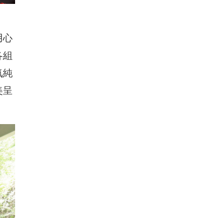
用心
各組
氣純
美呈