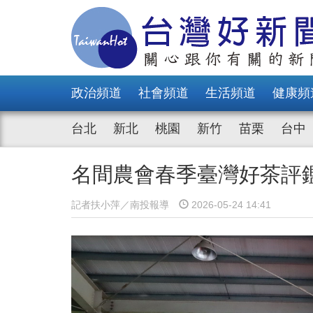
政治頻道
社會頻道
生活頻道
健康頻
台北
新北
桃園
新竹
苗栗
台中
名間農會春季臺灣好茶評
記者扶小萍／南投報導
2026-05-24 14:41