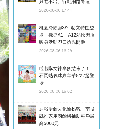
只進不出、行動網路降速
2026-08-06 17:44
桃園冷飲節8/21藝文特區登
場 機捷A1、A12站快閃店
暖身活動即日搶先開跑
2026-08-06 16:29
啦啦隊女神李多慧來了！
石岡熱氣球嘉年華8/22起登
場
2026-08-06 15:02
迎戰廚餘去化新挑戰 南投
縣推家用廚餘機補助每戶最
高5000元