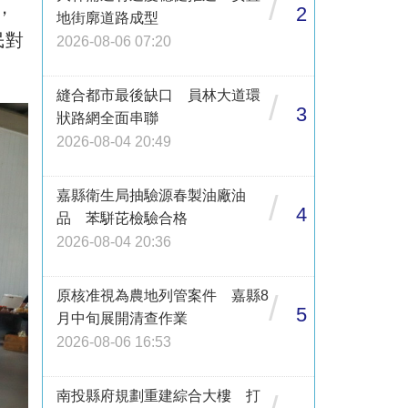
/
，
2
地街廓道路成型
民對
2026-08-06 07:20
縫合都市最後缺口 員林大道環
/
3
狀路網全面串聯
2026-08-04 20:49
嘉縣衛生局抽驗源春製油廠油
/
4
品 苯駢芘檢驗合格
2026-08-04 20:36
原核准視為農地列管案件 嘉縣8
/
5
月中旬展開清查作業
2026-08-06 16:53
南投縣府規劃重建綜合大樓 打