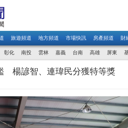
道
旅遊頻道
地方頻道
市場快訊
房產頻道
財
彰化
南投
雲林
嘉義
台南
高雄
屏東
鑑 楊諺智、連瑋民分獲特等獎