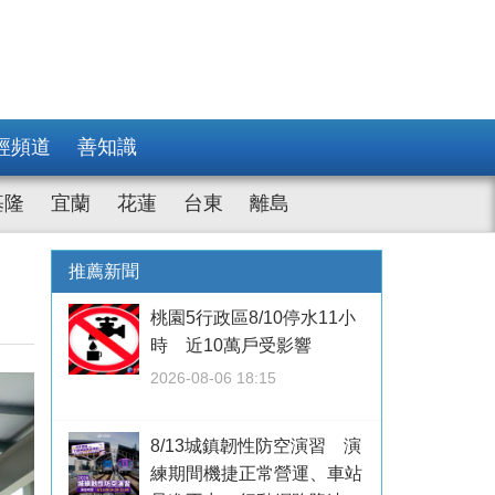
經頻道
善知識
基隆
宜蘭
花蓮
台東
離島
推薦新聞
桃園5行政區8/10停水11小
時 近10萬戶受影響
2026-08-06 18:15
8/13城鎮韌性防空演習 演
練期間機捷正常營運、車站