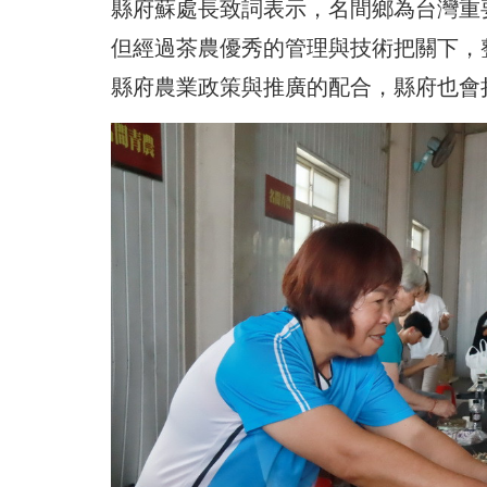
縣府蘇處長致詞表示，名間鄉為台灣重
但經過茶農優秀的管理與技術把關下，
縣府農業政策與推廣的配合，縣府也會