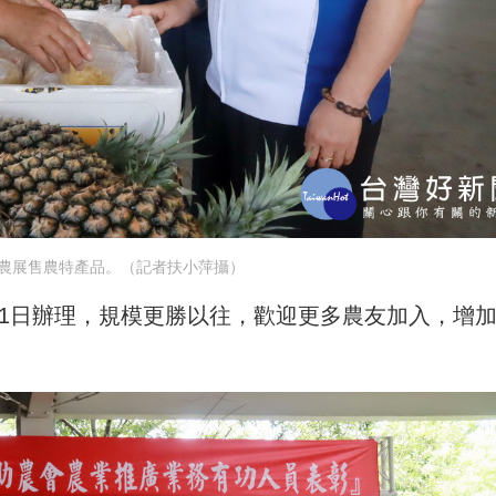
農展售農特產品。（記者扶小萍攝）
11日辦理，規模更勝以往，歡迎更多農友加入，增