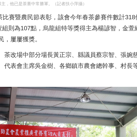
得主，他已是茶賽中常勝軍。（記者扶小萍攝）
好茶比賽暨農民節表彰，該會今年春茶參賽件數計318
萱組則為107點，烏龍組特等獎得主為楊諺智，金萱
民，屢屢獲獎。
、茶改場中部分場長黃正宗、縣議員蔡宗智、張婉
、代表會主席吳金樹、各鄉鎮市農會總幹事、村長