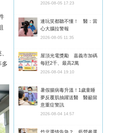
2026-08-05 17:23
件
連玩笑都聽不懂！ 醫：當
組
心大腦拉警報
2026-08-05 11:35
慈、
屋頂光電獎勵 嘉義市加碼
等多
每瓩2千、最高2萬
2026-08-04 19:10
暑假腸病毒升溫！1歲童睡
夢反覆肌抽躍送醫 醫籲留
意重症警訊
2026-08-04 14:57
竹北選情告急？ 藍營參選