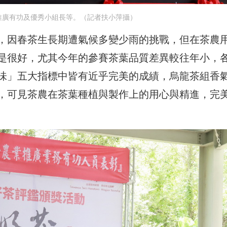
推廣有功及優秀小組長等。（記者扶小萍攝）
，因春茶生長期遭氣候多變少雨的挑戰，但在茶農
是很好，尤其今年的參賽茶葉品質差異較往年小，
味」五大指標中皆有近乎完美的成績，烏龍茶組香
，可見茶農在茶葉種植與製作上的用心與精進，完