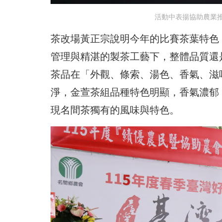
活動中表揚協助農業
茶改場黃正宗說明今年的比賽茶葉特色
管理與精湛的製茶工藝下，整體品質還
茶品在「外觀、條索、湯色、香氣、滋
淨，金萱茶組品種特色明顯，香氣濃郁
現名間茶獨有的風味與特色。