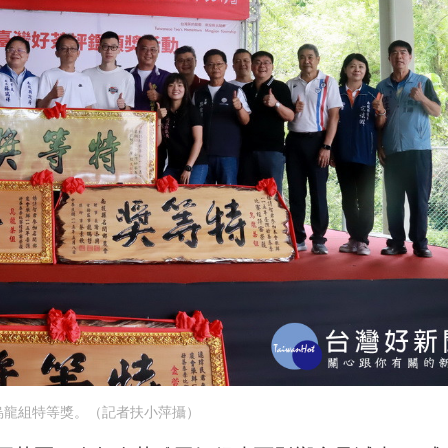
烏龍組特等獎。（記者扶小萍攝）