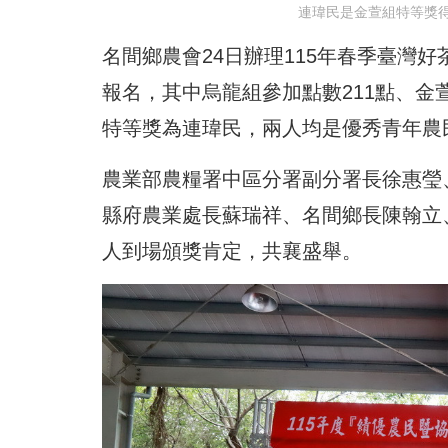
連瑋民是金萱組特等獎
名間鄉農會24日辦理115年春季臺灣
報名，其中烏龍組參加點數211點、金
特等獎為連瑋民，兩人均是優秀青年農
農業部農糧署中區分署副分署長徐惠瑩
縣府農業處長蘇瑞祥、名間鄉長陳翰立
人到場頒獎肯定，共襄盛舉。