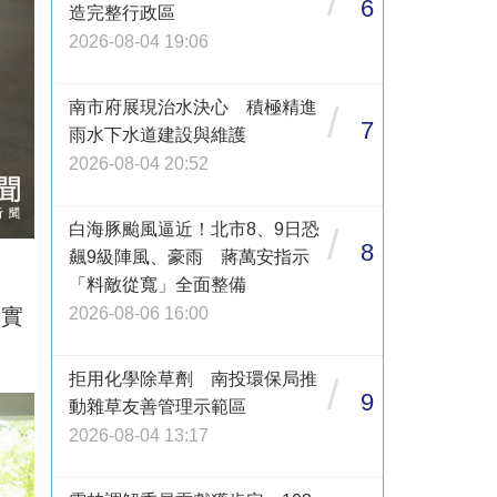
/
6
造完整行政區
2026-08-04 19:06
南市府展現治水決心 積極精進
/
7
雨水下水道建設與維護
2026-08-04 20:52
白海豚颱風逼近！北市8、9日恐
/
8
飆9級陣風、豪雨 蔣萬安指示
「料敵從寬」全面整備
加實
2026-08-06 16:00
拒用化學除草劑 南投環保局推
/
9
動雜草友善管理示範區
2026-08-04 13:17