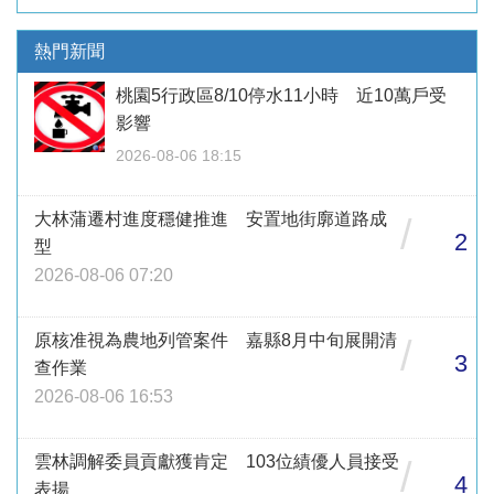
熱門新聞
桃園5行政區8/10停水11小時 近10萬戶受
影響
2026-08-06 18:15
大林蒲遷村進度穩健推進 安置地街廓道路成
/
2
型
2026-08-06 07:20
原核准視為農地列管案件 嘉縣8月中旬展開清
/
3
查作業
2026-08-06 16:53
雲林調解委員貢獻獲肯定 103位績優人員接受
/
4
表揚