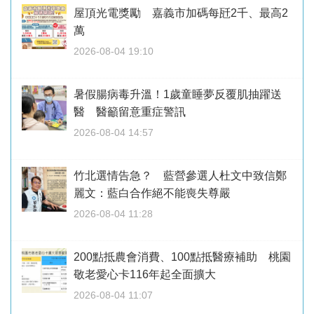
屋頂光電獎勵 嘉義市加碼每瓩2千、最高2
萬
2026-08-04 19:10
暑假腸病毒升溫！1歲童睡夢反覆肌抽躍送
醫 醫籲留意重症警訊
2026-08-04 14:57
竹北選情告急？ 藍營參選人杜文中致信鄭
麗文：藍白合作絕不能喪失尊嚴
2026-08-04 11:28
200點抵農會消費、100點抵醫療補助 桃園
敬老愛心卡116年起全面擴大
2026-08-04 11:07