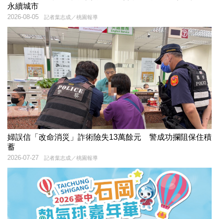
永續城市
2026-08-05
記者葉志成／桃園報導
婦誤信「改命消災」詐術險失13萬餘元 警成功攔阻保住積
蓄
2026-07-27
記者葉志成／桃園報導