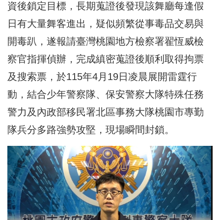
資後鎖定目標，長期蒐證後發現該舞廳每逢假
日有大量舞客進出，疑似頻繁從事毒品交易與
開毒趴，遂報請臺灣桃園地方檢察署翟恆威檢
察官指揮偵辦，完成縝密蒐證後順利取得拘票
及搜索票，於115年4月19日凌晨展開雷霆行
動，結合少年警察隊、保安警察大隊特殊任務
警力及內政部移民署北區事務大隊桃園市專勤
隊兵分多路強勢攻堅，現場瞬間封鎖。