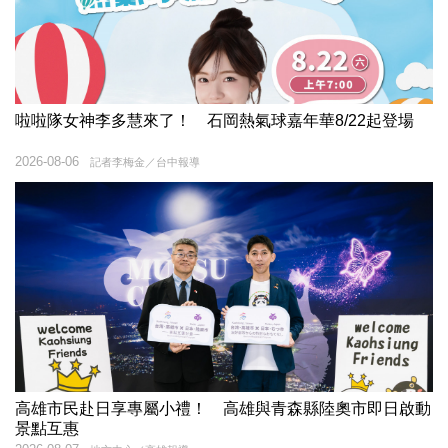
啦啦隊女神李多慧來了！ 石岡熱氣球嘉年華8/22起登場
2026-08-06
記者李梅金／台中報導
高雄市民赴日享專屬小禮！ 高雄與青森縣陸奧市即日啟動
景點互惠