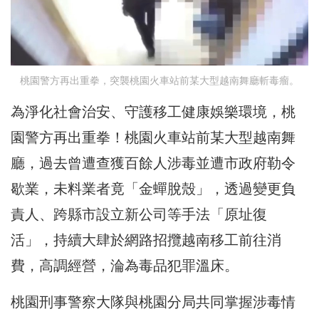
桃園警方再出重拳，突襲桃園火車站前某大型越南舞廳斬毒瘤。
為淨化社會治安、守護移工健康娛樂環境，桃
園警方再出重拳！桃園火車站前某大型越南舞
廳，過去曾遭查獲百餘人涉毒並遭市政府勒令
歇業，未料業者竟「金蟬脫殼」，透過變更負
責人、跨縣市設立新公司等手法「原址復
活」，持續大肆於網路招攬越南移工前往消
費，高調經營，淪為毒品犯罪溫床。
桃園刑事警察大隊與桃園分局共同掌握涉毒情