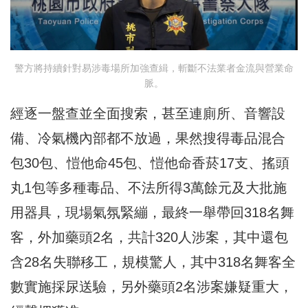
警方將持續針對易涉毒場所加強查緝，斬斷不法業者金流與營業命
脈。
經逐一盤查並全面搜索，甚至連廁所、音響設
備、冷氣機內部都不放過，果然搜得毒品混合
包30包、愷他命45包、愷他命香菸17支、搖頭
丸1包等多種毒品、不法所得3萬餘元及大批施
用器具，現場氣氛緊繃，最終一舉帶回318名舞
客，外加藥頭2名，共計320人涉案，其中還包
含28名失聯移工，規模驚人，其中318名舞客全
數實施採尿送驗，另外藥頭2名涉案嫌疑重大，