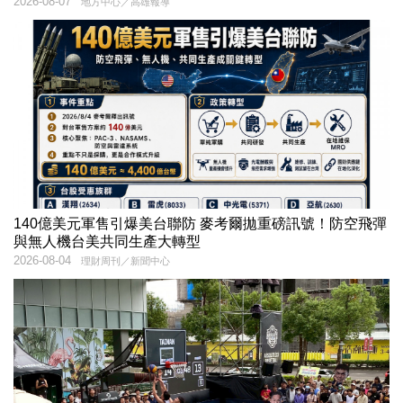
2026-08-07
地方中心／高雄報導
140億美元軍售引爆美台聯防 麥考爾拋重磅訊號！防空飛彈
與無人機台美共同生產大轉型
2026-08-04
理財周刊／新聞中心