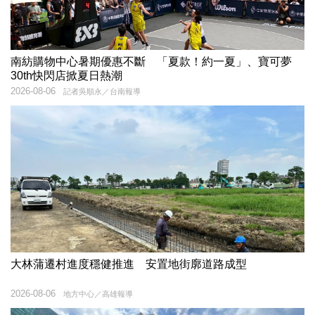
南紡購物中心暑期優惠不斷 「夏款！約一夏」、寶可夢
30th快閃店掀夏日熱潮
2026-08-06
記者吳順永／台南報導
大林蒲遷村進度穩健推進 安置地街廓道路成型
2026-08-06
地方中心／高雄報導