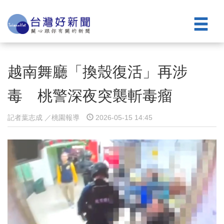
越南舞廳「換殼復活」再涉
毒 桃警深夜突襲斬毒瘤
記者葉志成 ／桃園報導
2026-05-15 14:45